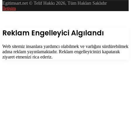
Egitimsart.net © Telif Hakkı 2026, Tüm Hakları Saklıdır
İletişim
Facebook
Twitter
WhatsApp
Telegram
Başa
dön
tuşu
Kapalı
Reklam Engelleyici Algılandı
Web sitemiz insanlara yardımcı olabilmek ve varlığını sürdürebilmek
adına reklam yayınlamaktadır. Reklam engelleyicinizi kapatarak
ziyaret etmenizi rica ederiz.