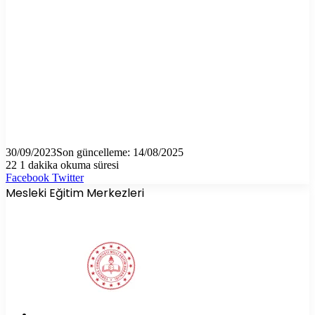
30/09/2023
Son güncelleme: 14/08/2025
22
1 dakika okuma süresi
LinkedIn
Tumblr
Pinterest
Reddit
VKontakte
E-
Yazdır
Facebook
Twitter
Posta
Mesleki Eğitim Merkezleri
ile
paylaş