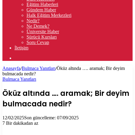
Eğitim Haberleri
Gündem Haber
Halk Eğitim Merkezleri
Nedir?
Ne Demek?
Üniversite Haber
Sürücü Kursları
Soru Cevap
İletişim
Arama
yap
Anasayfa
/
Bulmaca Yanıtları
/
Öküz altında …. aramak; Bir deyim
...
bulmacada nedir?
Bulmaca Yanıtları
Öküz altında …. aramak; Bir deyim
bulmacada nedir?
12/02/2025
Son güncelleme: 07/09/2025
7
Bir dakikadan az