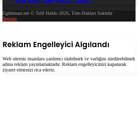
Gök Bilimciler Nasıl Yazılır?
Egitimsart.net © Telif Hakkı 2026, Tüm Hakları Saklıdır
İletişim
Facebook
Twitter
WhatsApp
Telegram
Başa
dön
tuşu
Kapalı
Reklam Engelleyici Algılandı
Web sitemiz insanlara yardımcı olabilmek ve varlığını sürdürebilmek
adına reklam yayınlamaktadır. Reklam engelleyicinizi kapatarak
ziyaret etmenizi rica ederiz.