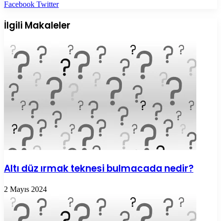
LinkedIn
Tumblr
Pinterest
Reddit
VKontakte
E-
Yazdır
Facebook
Twitter
Posta
ile
İlgili Makaleler
paylaş
Altı düz ırmak teknesi bulmacada nedir?
2 Mayıs 2024