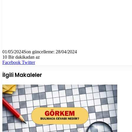
01/05/2024
Son güncelleme: 28/04/2024
10
Bir dakikadan az
LinkedIn
Tumblr
Pinterest
Reddit
VKontakte
E-
Yazdır
Facebook
Twitter
Posta
ile
İlgili Makaleler
paylaş