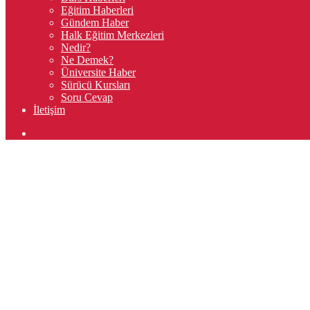
Eğitim Haberleri
Gündem Haber
Halk Eğitim Merkezleri
Nedir?
Ne Demek?
Üniversite Haber
Sürücü Kursları
Soru Cevap
İletişim
Arama
yap
...