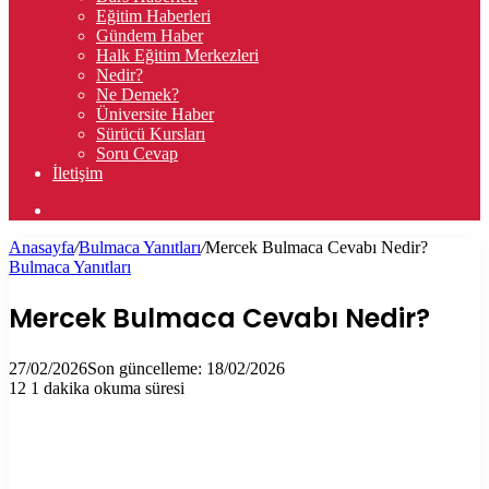
Eğitim Haberleri
Gündem Haber
Halk Eğitim Merkezleri
Nedir?
Ne Demek?
Üniversite Haber
Sürücü Kursları
Soru Cevap
İletişim
Arama
yap
Anasayfa
/
Bulmaca Yanıtları
/
Mercek Bulmaca Cevabı Nedir?
...
Bulmaca Yanıtları
Mercek Bulmaca Cevabı Nedir?
27/02/2026
Son güncelleme: 18/02/2026
12
1 dakika okuma süresi