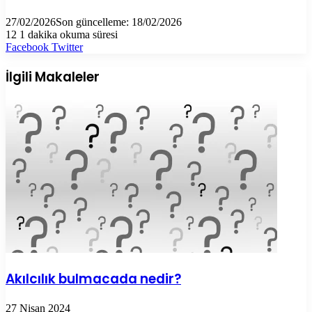
27/02/2026
Son güncelleme: 18/02/2026
12
1 dakika okuma süresi
LinkedIn
Tumblr
Pinterest
Reddit
VKontakte
E-
Yazdır
Facebook
Twitter
Posta
ile
İlgili Makaleler
paylaş
Akılcılık bulmacada nedir?
27 Nisan 2024