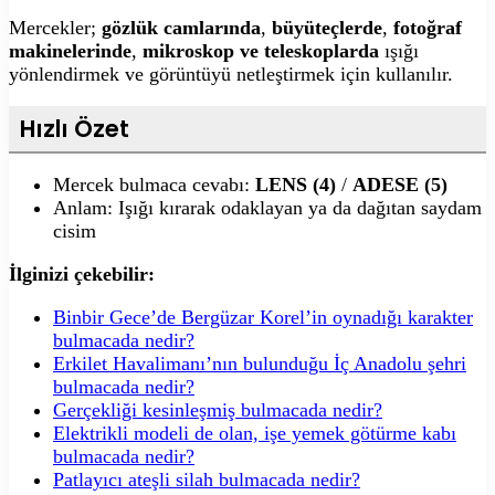
Mercekler;
gözlük camlarında
,
büyüteçlerde
,
fotoğraf
makinelerinde
,
mikroskop ve teleskoplarda
ışığı
yönlendirmek ve görüntüyü netleştirmek için kullanılır.
Hızlı Özet
Mercek bulmaca cevabı:
LENS (4)
/
ADESE (5)
Anlam: Işığı kırarak odaklayan ya da dağıtan saydam
cisim
İlginizi çekebilir:
Binbir Gece’de Bergüzar Korel’in oynadığı karakter
bulmacada nedir?
Erkilet Havalimanı’nın bulunduğu İç Anadolu şehri
bulmacada nedir?
Gerçekliği kesinleşmiş bulmacada nedir?
Elektrikli modeli de olan, işe yemek götürme kabı
bulmacada nedir?
Patlayıcı ateşli silah bulmacada nedir?