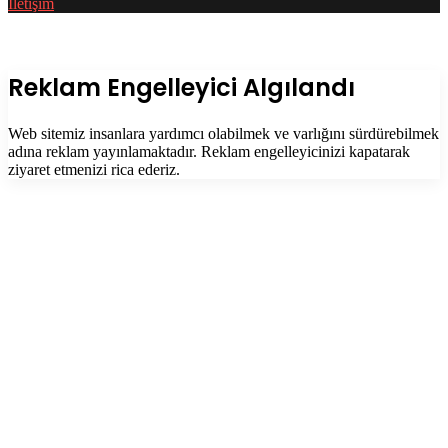
İletişim
Facebook
Twitter
WhatsApp
Telegram
Başa
dön
tuşu
Kapalı
Reklam Engelleyici Algılandı
Web sitemiz insanlara yardımcı olabilmek ve varlığını sürdürebilmek
adına reklam yayınlamaktadır. Reklam engelleyicinizi kapatarak
ziyaret etmenizi rica ederiz.