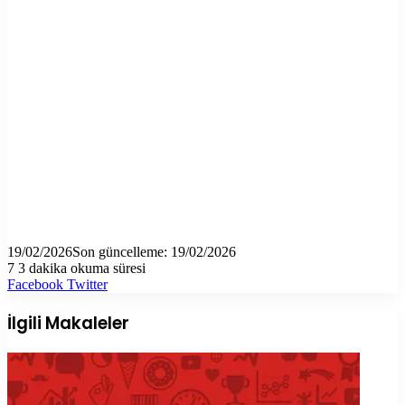
19/02/2026
Son güncelleme: 19/02/2026
7
3 dakika okuma süresi
LinkedIn
Tumblr
Pinterest
Reddit
VKontakte
E-
Yazdır
Facebook
Twitter
Posta
ile
İlgili Makaleler
paylaş