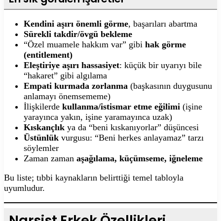
Kendini aşırı önemli görme
, başarıları abartma
Sürekli takdir/övgü bekleme
“Özel muamele hakkım var” gibi
hak görme
(entitlement)
Eleştiriye aşırı hassasiyet
: küçük bir uyarıyı bile
“hakaret” gibi algılama
Empati kurmada zorlanma
(başkasının duygusunu
anlamayı önemsememe)
İlişkilerde
kullanma/istismar etme eğilimi
(işine
yarayınca yakın, işine yaramayınca uzak)
Kıskançlık
ya da “beni kıskanıyorlar” düşüncesi
Üstünlük
vurgusu: “Beni herkes anlayamaz” tarzı
söylemler
Zaman zaman
aşağılama, küçümseme, iğneleme
Bu liste; tıbbi kaynakların belirttiği temel tabloyla
uyumludur.
Narsist Erkek Özellikleri