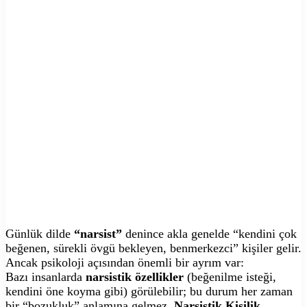
Günlük dilde
“narsist”
denince akla genelde “kendini çok
beğenen, sürekli övgü bekleyen, benmerkezci” kişiler gelir.
Ancak psikoloji açısından önemli bir ayrım var:
Bazı insanlarda
narsistik özellikler
(beğenilme isteği,
kendini öne koyma gibi) görülebilir; bu durum her zaman
bir “bozukluk” anlamına gelmez.
Narsistik Kişilik