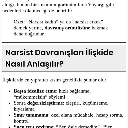
aldığı, bunun bir kısmının görünüm farkı/önyargı gibi
nedenlerle olabileceği de belirtilir.
Özet: “Narsist kadın” ya da “narsist erkek”
demek yerine,
davranış örüntüsüne
bakmak
daha doğrudur.
Narsist Davranışları İlişkide
Nasıl Anlaşılır?
İlişkilerde en yıpratıcı kısım genellikle şunlar olur:
Başta idealize etme
: hızlı bağlanma,
“mükemmelsin” söylemi
Sonra
değersizleştirme
: eleştiri, küçümseme,
kıyaslama
Sınır tanımama
: özel alana müdahale, hesap sorma,
kontrol
Suçu ters çevirme
: “Ben öyle demedim”, “Sen