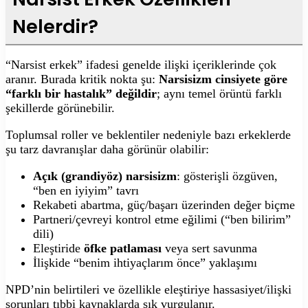
Nelerdir?
“Narsist erkek” ifadesi genelde ilişki içeriklerinde çok
aranır. Burada kritik nokta şu:
Narsisizm cinsiyete göre
“farklı bir hastalık” değildir
; aynı temel örüntü farklı
şekillerde görünebilir.
Toplumsal roller ve beklentiler nedeniyle bazı erkeklerde
şu tarz davranışlar daha görünür olabilir:
Açık (grandiyöz) narsisizm
: gösterişli özgüven,
“ben en iyiyim” tavrı
Rekabeti abartma, güç/başarı üzerinden değer biçme
Partneri/çevreyi kontrol etme eğilimi (“ben bilirim”
dili)
Eleştiride
öfke patlaması
veya sert savunma
İlişkide “benim ihtiyaçlarım önce” yaklaşımı
NPD’nin belirtileri ve özellikle eleştiriye hassasiyet/ilişki
sorunları tıbbi kaynaklarda sık vurgulanır.