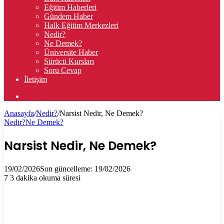
Eğitim Haberleri
Gündem Haber
Halk Eğitim Merkezleri
Nedir?
Ne Demek?
Üniversite Haber
Sürücü Kursları
Soru Cevap
İletişim
Arama
yap
Anasayfa
/
Nedir?
/
Narsist Nedir, Ne Demek?
...
Nedir?
Ne Demek?
Narsist Nedir, Ne Demek?
19/02/2026
Son güncelleme: 19/02/2026
7
3 dakika okuma süresi