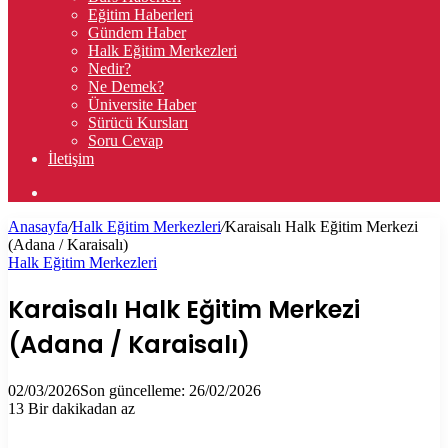
Eğitim Haberleri
Gündem Haber
Halk Eğitim Merkezleri
Nedir?
Ne Demek?
Üniversite Haber
Sürücü Kursları
Soru Cevap
İletişim
Arama
yap
Anasayfa
/
Halk Eğitim Merkezleri
/
Karaisalı Halk Eğitim Merkezi
...
(Adana / Karaisalı)
Halk Eğitim Merkezleri
Karaisalı Halk Eğitim Merkezi
(Adana / Karaisalı)
02/03/2026
Son güncelleme: 26/02/2026
13
Bir dakikadan az