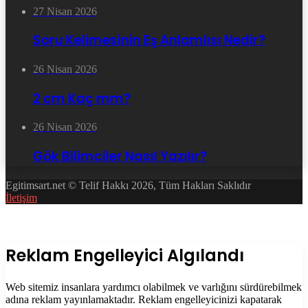
27 Nisan 2026
Soru Kelimesinin Eş Anlamlısı Nedir?
26 Nisan 2026
2 cm Kaç mm?
26 Nisan 2026
Gök Bilimciler Nasıl Yazılır?
Egitimsart.net © Telif Hakkı 2026, Tüm Hakları Saklıdır
İletişim
Facebook
Twitter
WhatsApp
Telegram
Başa
dön
tuşu
Kapalı
Reklam Engelleyici Algılandı
Web sitemiz insanlara yardımcı olabilmek ve varlığını sürdürebilmek
adına reklam yayınlamaktadır. Reklam engelleyicinizi kapatarak