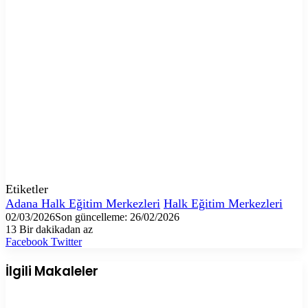
Etiketler
Adana Halk Eğitim Merkezleri
Halk Eğitim Merkezleri
02/03/2026
Son güncelleme: 26/02/2026
13
Bir dakikadan az
LinkedIn
Tumblr
Pinterest
Reddit
VKontakte
E-
Yazdır
Facebook
Twitter
Posta
ile
İlgili Makaleler
paylaş