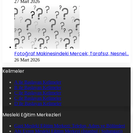
27 Mart 2026
Fotoğraf Makinesindeki Mercek; Tarafsız, Nesnel…
26 Mart 2026
Kelimeler
A ile Başlayan Kelimeler
B ile Başlayan Kelimeler
C ile Başlayan Kelimeler
Ç ile Başlayan Kelimeler
D ile Başlayan Kelimeler
Mesleki Eğitim Merkezleri
Gazi Mesleki Eğitim Merkezi: Telefon, Adres ve Bölümleri
Ahi Evren Mesleki Eğitim Merkezi (İstanbul / Sultangazi)