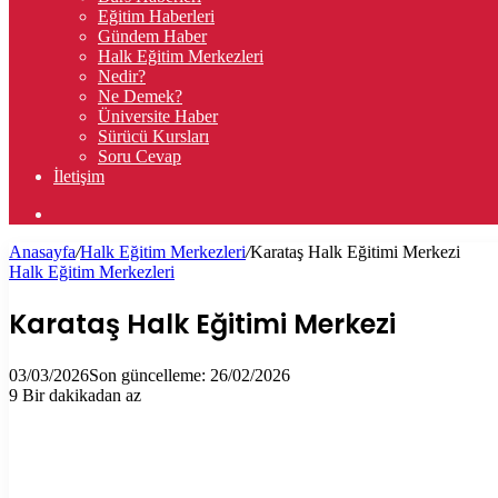
Eğitim Haberleri
Gündem Haber
Halk Eğitim Merkezleri
Nedir?
Ne Demek?
Üniversite Haber
Sürücü Kursları
Soru Cevap
İletişim
Arama
yap
Anasayfa
/
Halk Eğitim Merkezleri
/
Karataş Halk Eğitimi Merkezi
...
Halk Eğitim Merkezleri
Karataş Halk Eğitimi Merkezi
03/03/2026
Son güncelleme: 26/02/2026
9
Bir dakikadan az