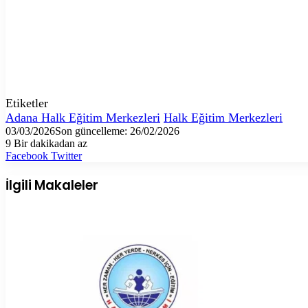
Etiketler
Adana Halk Eğitim Merkezleri
Halk Eğitim Merkezleri
03/03/2026
Son güncelleme: 26/02/2026
9
Bir dakikadan az
LinkedIn
Tumblr
Pinterest
Reddit
VKontakte
E-
Yazdır
Facebook
Twitter
Posta
ile
İlgili Makaleler
paylaş