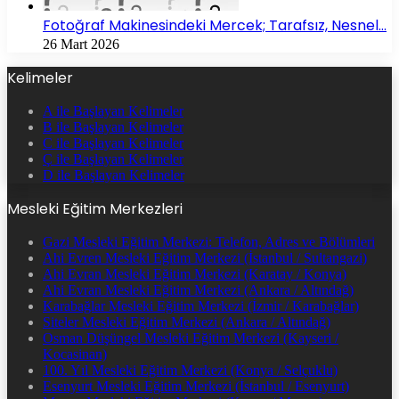
Fotoğraf Makinesindeki Mercek; Tarafsız, Nesnel…
26 Mart 2026
Kelimeler
A ile Başlayan Kelimeler
B ile Başlayan Kelimeler
C ile Başlayan Kelimeler
Ç ile Başlayan Kelimeler
D ile Başlayan Kelimeler
Mesleki Eğitim Merkezleri
Gazi Mesleki Eğitim Merkezi: Telefon, Adres ve Bölümleri
Ahi Evren Mesleki Eğitim Merkezi (İstanbul / Sultangazi)
Ahi Evran Mesleki Eğitim Merkezi (Karatay / Konya)
Ahi Evran Mesleki Eğitim Merkezi (Ankara / Altındağ)
Karabağlar Mesleki Eğitim Merkezi (İzmir / Karabağlar)
Siteler Mesleki Eğitim Merkezi (Ankara / Altındağ)
Osman Düşüngel Mesleki Eğitim Merkezi (Kayseri /
Kocasinan)
100. Yıl Mesleki Eğitim Merkezi (Konya / Selçuklu)
Esenyurt Mesleki Eğitim Merkezi (İstanbul / Esenyurt)