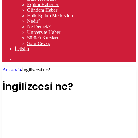
Eğitim Haberleri
Gündem Haber
Halk Eğitim Merkezleri
Nedir?
Ne Demek?
Üniversite Haber
Sürücü Kursları
Soru Cevap
İletişim
Arama
yap
Anasayfa
/
İngilizcesi ne?
...
İngilizcesi ne?