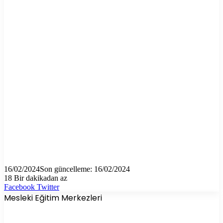
16/02/2024
Son güncelleme: 16/02/2024
18
Bir dakikadan az
LinkedIn
Tumblr
Pinterest
Reddit
VKontakte
E-
Yazdır
Facebook
Twitter
Posta
Mesleki Eğitim Merkezleri
ile
paylaş