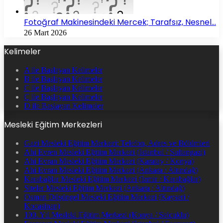
Fotoğraf Makinesindeki Mercek; Tarafsız, Nesnel…
26 Mart 2026
Kelimeler
A ile Başlayan Kelimeler
B ile Başlayan Kelimeler
C ile Başlayan Kelimeler
Ç ile Başlayan Kelimeler
D ile Başlayan Kelimeler
Mesleki Eğitim Merkezleri
Gazi Mesleki Eğitim Merkezi: Telefon, Adres ve Bölümleri
Ahi Evren Mesleki Eğitim Merkezi (İstanbul / Sultangazi)
Ahi Evran Mesleki Eğitim Merkezi (Karatay / Konya)
Ahi Evran Mesleki Eğitim Merkezi (Ankara / Altındağ)
Karabağlar Mesleki Eğitim Merkezi (İzmir / Karabağlar)
Siteler Mesleki Eğitim Merkezi (Ankara / Altındağ)
Osman Düşüngel Mesleki Eğitim Merkezi (Kayseri /
Kocasinan)
100. Yıl Mesleki Eğitim Merkezi (Konya / Selçuklu)