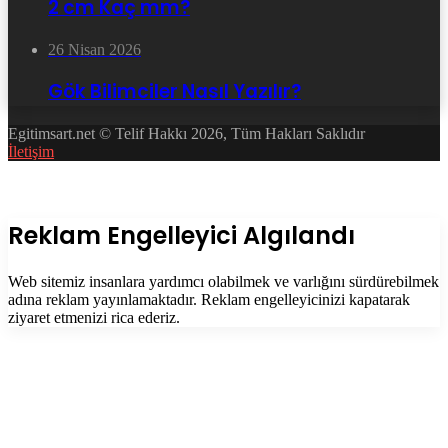
2 cm Kaç mm?
26 Nisan 2026
Gök Bilimciler Nasıl Yazılır?
Egitimsart.net © Telif Hakkı 2026, Tüm Hakları Saklıdır
İletişim
Facebook
Twitter
WhatsApp
Telegram
Başa
dön
tuşu
Kapalı
Reklam Engelleyici Algılandı
Web sitemiz insanlara yardımcı olabilmek ve varlığını sürdürebilmek
adına reklam yayınlamaktadır. Reklam engelleyicinizi kapatarak
ziyaret etmenizi rica ederiz.