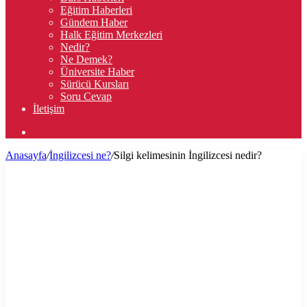
Eğitim Haberleri
Gündem Haber
Halk Eğitim Merkezleri
Nedir?
Ne Demek?
Üniversite Haber
Sürücü Kursları
Soru Cevap
İletişim
Arama
yap
Anasayfa
/
İngilizcesi ne?
/
Silgi kelimesinin İngilizcesi nedir?
...