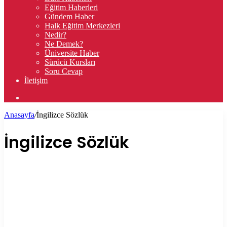
Eğitim Haberleri
Gündem Haber
Halk Eğitim Merkezleri
Nedir?
Ne Demek?
Üniversite Haber
Sürücü Kursları
Soru Cevap
İletişim
Arama
yap
Anasayfa
/
İngilizce Sözlük
...
İngilizce Sözlük