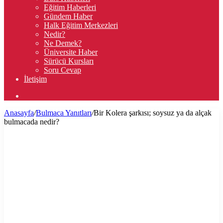
Eğitim Haberleri
Gündem Haber
Halk Eğitim Merkezleri
Nedir?
Ne Demek?
Üniversite Haber
Sürücü Kursları
Soru Cevap
İletişim
Arama
yap
Anasayfa
/
Bulmaca Yanıtları
/
Bir Kolera şarkısı; soysuz ya da alçak
...
bulmacada nedir?