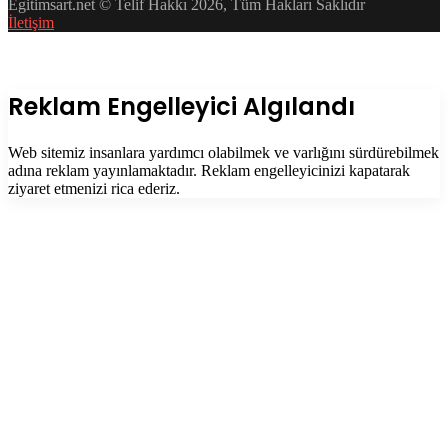
Egitimsart.net © Telif Hakkı 2026, Tüm Hakları Saklıdır
İletişim
Facebook
Twitter
WhatsApp
Telegram
Başa
dön
tuşu
Kapalı
Reklam Engelleyici Algılandı
Web sitemiz insanlara yardımcı olabilmek ve varlığını sürdürebilmek
adına reklam yayınlamaktadır. Reklam engelleyicinizi kapatarak
ziyaret etmenizi rica ederiz.