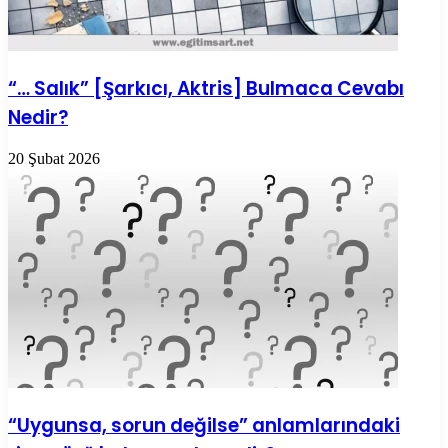
“… Salık” [Şarkıcı, Aktris] Bulmaca Cevabı
Nedir?
20 Şubat 2026
“Uygunsa, sorun değilse” anlamlarındaki