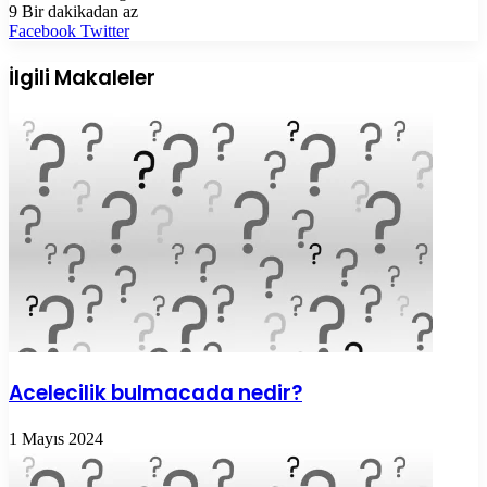
9
Bir dakikadan az
LinkedIn
Tumblr
Pinterest
Reddit
VKontakte
E-
Yazdır
Facebook
Twitter
Posta
ile
İlgili Makaleler
paylaş
Acelecilik bulmacada nedir?
1 Mayıs 2024