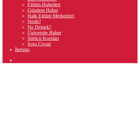
Eğitim Haberleri
Gündem Haber
Halk Eğitim Merkezleri
Nedir?
Ne Demek?
Üniversite Haber
Sürücü Kursları
Soru Cevap
İletişim
Arama
yap
...