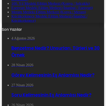
100. Yıl Mesleki Eğitim Merkezi (Konya / Selçuklu)
Esenyurt Mesleki Eğitim Merkezi (İstanbul / Esenyurt)
Meram Mesleki Eğitim Merkezi (Konya / Meram)
Küçükçekmece Mesleki Eğitim Merkezi (İstanbul /
Küçükçekmece)
Son Yazılar
4 Ağustos 2026
Benzetme Nedir? Unsurları, Türleri ve 30
Örnek
28 Nisan 2026
Görev Kelimesinin Eş Anlamlısı Nedir?
27 Nisan 2026
Soru Kelimesinin Eş Anlamlısı Nedir?
26 Nisan 2026