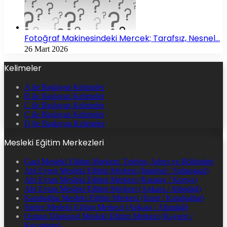
Fotoğraf Makinesindeki Mercek; Tarafsız, Nesnel…
26 Mart 2026
Kelimeler
A ile Başlayan Kelimeler
B ile Başlayan Kelimeler
C ile Başlayan Kelimeler
Ç ile Başlayan Kelimeler
D ile Başlayan Kelimeler
Mesleki Eğitim Merkezleri
Gazi Mesleki Eğitim Merkezi: Telefon, Adres ve Bölümleri
Ahi Evren Mesleki Eğitim Merkezi (İstanbul / Sultangazi)
Ahi Evran Mesleki Eğitim Merkezi (Karatay / Konya)
Ahi Evran Mesleki Eğitim Merkezi (Ankara / Altındağ)
Karabağlar Mesleki Eğitim Merkezi (İzmir / Karabağlar)
Siteler Mesleki Eğitim Merkezi (Ankara / Altındağ)
Osman Düşüngel Mesleki Eğitim Merkezi (Kayseri /
Kocasinan)