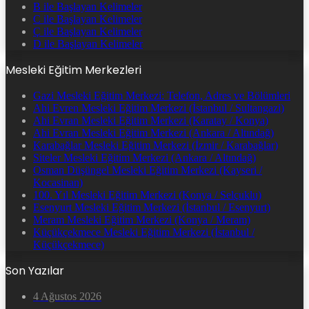
B ile Başlayan Kelimeler
C ile Başlayan Kelimeler
Ç ile Başlayan Kelimeler
D ile Başlayan Kelimeler
Mesleki Eğitim Merkezleri
Gazi Mesleki Eğitim Merkezi: Telefon, Adres ve Bölümleri
Ahi Evren Mesleki Eğitim Merkezi (İstanbul / Sultangazi)
Ahi Evran Mesleki Eğitim Merkezi (Karatay / Konya)
Ahi Evran Mesleki Eğitim Merkezi (Ankara / Altındağ)
Karabağlar Mesleki Eğitim Merkezi (İzmir / Karabağlar)
Siteler Mesleki Eğitim Merkezi (Ankara / Altındağ)
Osman Düşüngel Mesleki Eğitim Merkezi (Kayseri /
Kocasinan)
100. Yıl Mesleki Eğitim Merkezi (Konya / Selçuklu)
Esenyurt Mesleki Eğitim Merkezi (İstanbul / Esenyurt)
Meram Mesleki Eğitim Merkezi (Konya / Meram)
Küçükçekmece Mesleki Eğitim Merkezi (İstanbul /
Küçükçekmece)
Son Yazılar
4 Ağustos 2026