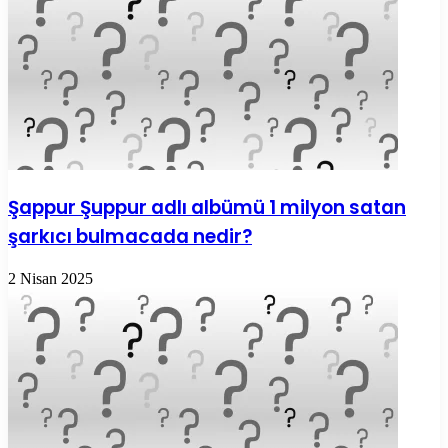
Şappur Şuppur adlı albümü 1 milyon satan
şarkıcı bulmacada nedir?
2 Nisan 2025