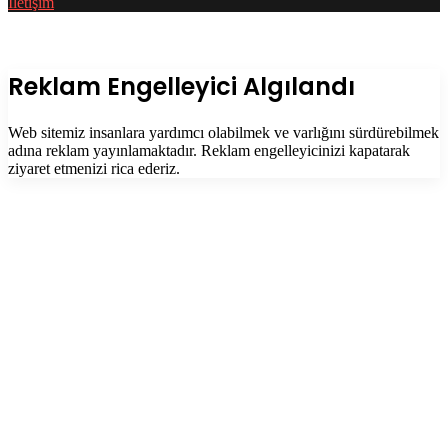
İletişim
Facebook
Twitter
WhatsApp
Telegram
Başa
dön
tuşu
Kapalı
Reklam Engelleyici Algılandı
Web sitemiz insanlara yardımcı olabilmek ve varlığını sürdürebilmek
adına reklam yayınlamaktadır. Reklam engelleyicinizi kapatarak
ziyaret etmenizi rica ederiz.