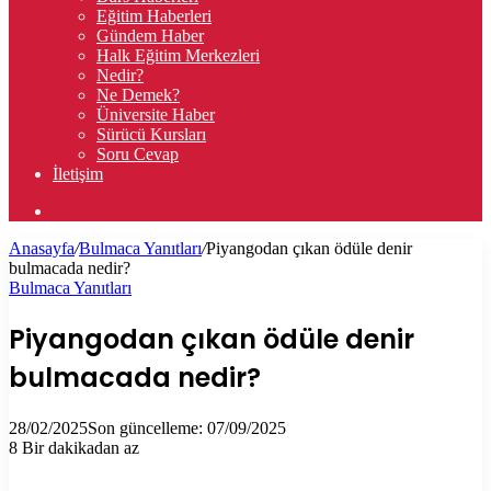
Eğitim Haberleri
Gündem Haber
Halk Eğitim Merkezleri
Nedir?
Ne Demek?
Üniversite Haber
Sürücü Kursları
Soru Cevap
İletişim
Arama
yap
Anasayfa
/
Bulmaca Yanıtları
/
Piyangodan çıkan ödüle denir
...
bulmacada nedir?
Bulmaca Yanıtları
Piyangodan çıkan ödüle denir
bulmacada nedir?
28/02/2025
Son güncelleme: 07/09/2025
8
Bir dakikadan az