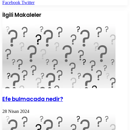
LinkedIn
Tumblr
Pinterest
Reddit
VKontakte
E-
Yazdır
Facebook
Twitter
Posta
ile
İlgili Makaleler
paylaş
Efe bulmacada nedir?
28 Nisan 2024