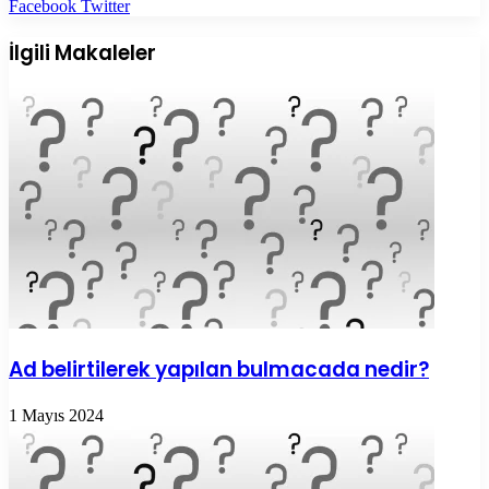
LinkedIn
Tumblr
Pinterest
Reddit
VKontakte
E-
Yazdır
Facebook
Twitter
Posta
ile
İlgili Makaleler
paylaş
Ad belirtilerek yapılan bulmacada nedir?
1 Mayıs 2024