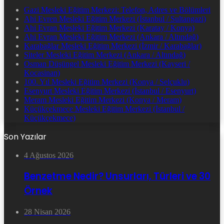
Gazi Mesleki Eğitim Merkezi: Telefon, Adres ve Bölümleri
Ahi Evren Mesleki Eğitim Merkezi (İstanbul / Sultangazi)
Ahi Evran Mesleki Eğitim Merkezi (Karatay / Konya)
Ahi Evran Mesleki Eğitim Merkezi (Ankara / Altındağ)
Karabağlar Mesleki Eğitim Merkezi (İzmir / Karabağlar)
Siteler Mesleki Eğitim Merkezi (Ankara / Altındağ)
Osman Düşüngel Mesleki Eğitim Merkezi (Kayseri /
Kocasinan)
100. Yıl Mesleki Eğitim Merkezi (Konya / Selçuklu)
Esenyurt Mesleki Eğitim Merkezi (İstanbul / Esenyurt)
Meram Mesleki Eğitim Merkezi (Konya / Meram)
Küçükçekmece Mesleki Eğitim Merkezi (İstanbul /
Küçükçekmece)
Son Yazılar
4 Ağustos 2026
Benzetme Nedir? Unsurları, Türleri ve 30
Örnek
28 Nisan 2026