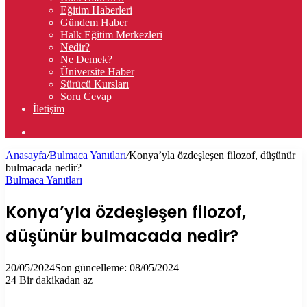
Eğitim Haberleri
Gündem Haber
Halk Eğitim Merkezleri
Nedir?
Ne Demek?
Üniversite Haber
Sürücü Kursları
Soru Cevap
İletişim
Arama
yap
Anasayfa
/
Bulmaca Yanıtları
/
Konya’yla özdeşleşen filozof, düşünür
...
bulmacada nedir?
Bulmaca Yanıtları
Konya’yla özdeşleşen filozof,
düşünür bulmacada nedir?
20/05/2024
Son güncelleme: 08/05/2024
24
Bir dakikadan az