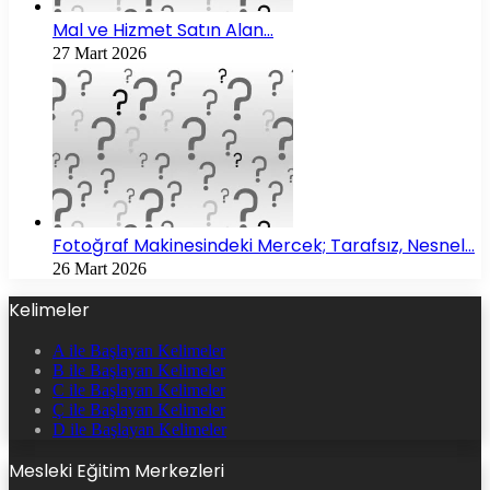
Mal ve Hizmet Satın Alan…
27 Mart 2026
Fotoğraf Makinesindeki Mercek; Tarafsız, Nesnel…
26 Mart 2026
Kelimeler
A ile Başlayan Kelimeler
B ile Başlayan Kelimeler
C ile Başlayan Kelimeler
Ç ile Başlayan Kelimeler
D ile Başlayan Kelimeler
Mesleki Eğitim Merkezleri