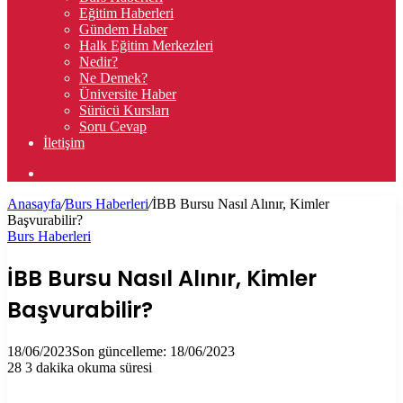
Eğitim Haberleri
Gündem Haber
Halk Eğitim Merkezleri
Nedir?
Ne Demek?
Üniversite Haber
Sürücü Kursları
Soru Cevap
İletişim
Arama
yap
Anasayfa
/
Burs Haberleri
/
İBB Bursu Nasıl Alınır, Kimler
...
Başvurabilir?
Burs Haberleri
İBB Bursu Nasıl Alınır, Kimler
Başvurabilir?
18/06/2023
Son güncelleme: 18/06/2023
28
3 dakika okuma süresi