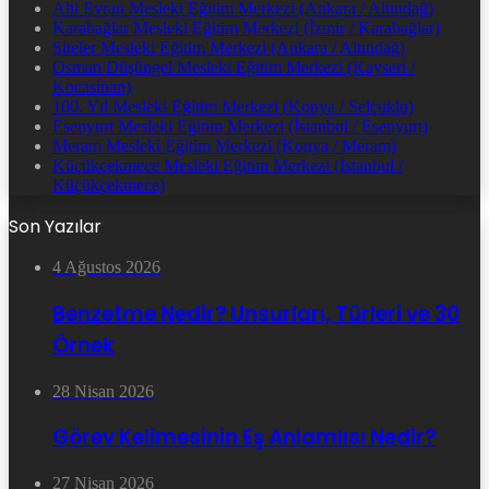
Ahi Evran Mesleki Eğitim Merkezi (Ankara / Altındağ)
Karabağlar Mesleki Eğitim Merkezi (İzmir / Karabağlar)
Siteler Mesleki Eğitim Merkezi (Ankara / Altındağ)
Osman Düşüngel Mesleki Eğitim Merkezi (Kayseri /
Kocasinan)
100. Yıl Mesleki Eğitim Merkezi (Konya / Selçuklu)
Esenyurt Mesleki Eğitim Merkezi (İstanbul / Esenyurt)
Meram Mesleki Eğitim Merkezi (Konya / Meram)
Küçükçekmece Mesleki Eğitim Merkezi (İstanbul /
Küçükçekmece)
Son Yazılar
4 Ağustos 2026
Benzetme Nedir? Unsurları, Türleri ve 30
Örnek
28 Nisan 2026
Görev Kelimesinin Eş Anlamlısı Nedir?
27 Nisan 2026