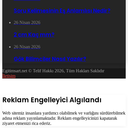
Soru Kelimesinin Eş Anlamlısı Nedir?
26 Nisan 2026
2 cm Kaç mm?
26 Nisan 2026
Gök Bilimciler Nasıl Yazılır?
Egitimsart.net © Telif Hakkı 2026, Tüm Hakları Saklıdır
İletişim
Facebook
Twitter
WhatsApp
Telegram
Başa
dön
tuşu
Kapalı
Reklam Engelleyici Algılandı
Web sitemiz insanlara yardımcı olabilmek ve varlığını sürdürebilmek
adına reklam yayınlamaktadır. Reklam engelleyicinizi kapatarak
ziyaret etmenizi rica ederiz.