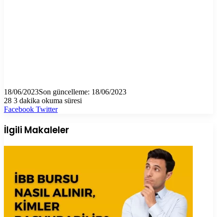
18/06/2023
Son güncelleme: 18/06/2023
28
3 dakika okuma süresi
LinkedIn
Tumblr
Pinterest
Reddit
VKontakte
E-
Yazdır
Facebook
Twitter
Posta
ile
İlgili Makaleler
paylaş