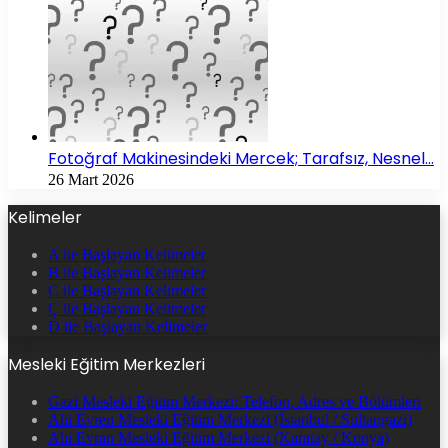
Fotoğraf Makinesindeki Mercek; Tarafsız, Nesnel…
26 Mart 2026
Kelimeler
A ile Başlayan Kelimeler
B ile Başlayan Kelimeler
C ile Başlayan Kelimeler
Ç ile Başlayan Kelimeler
D ile Başlayan Kelimeler
Mesleki Eğitim Merkezleri
Gazi Mesleki Eğitim Merkezi: Telefon, Adres ve Bölümleri
Ahi Evren Mesleki Eğitim Merkezi (İstanbul / Sultangazi)
Ahi Evran Mesleki Eğitim Merkezi (Karatay / Konya)