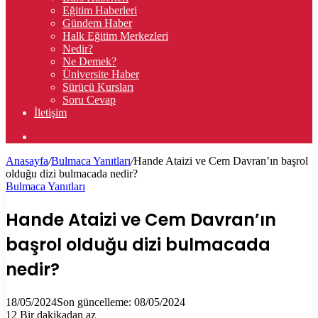
Eğitim Haberleri
Gündem Haber
Halk Eğitim Merkezleri
Nedir?
Ne Demek?
Üniversite Haber
Sürücü Kursları
Soru Cevap
İletişim
Arama
yap
Anasayfa
/
Bulmaca Yanıtları
/
Hande Ataizi ve Cem Davran’ın başrol
...
olduğu dizi bulmacada nedir?
Bulmaca Yanıtları
Hande Ataizi ve Cem Davran’ın
başrol olduğu dizi bulmacada
nedir?
18/05/2024
Son güncelleme: 08/05/2024
12
Bir dakikadan az