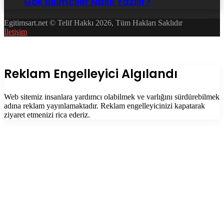
Gök Bilimciler Nasıl Yazılır?
Egitimsart.net © Telif Hakkı 2026, Tüm Hakları Saklıdır
İletişim
Facebook
Twitter
WhatsApp
Telegram
Başa
dön
tuşu
Kapalı
Reklam Engelleyici Algılandı
Web sitemiz insanlara yardımcı olabilmek ve varlığını sürdürebilmek
adına reklam yayınlamaktadır. Reklam engelleyicinizi kapatarak
ziyaret etmenizi rica ederiz.