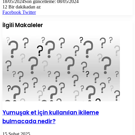
18/05/2024
Son güncelleme: 08/05/2024
12
Bir dakikadan az
LinkedIn
Tumblr
Pinterest
Reddit
VKontakte
E-
Yazdır
Facebook
Twitter
Posta
ile
İlgili Makaleler
paylaş
Yumuşak et için kullanılan ikileme
bulmacada nedir?
15 Şubat 2025