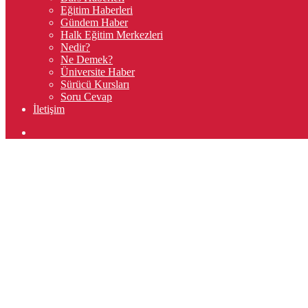
Eğitim Haberleri
Gündem Haber
Halk Eğitim Merkezleri
Nedir?
Ne Demek?
Üniversite Haber
Sürücü Kursları
Soru Cevap
İletişim
Arama
yap
...