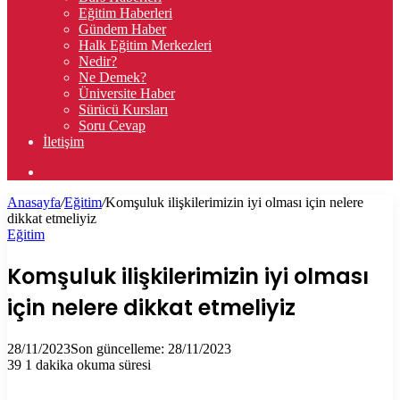
Eğitim Haberleri
Gündem Haber
Halk Eğitim Merkezleri
Nedir?
Ne Demek?
Üniversite Haber
Sürücü Kursları
Soru Cevap
İletişim
Arama
yap
Anasayfa
/
Eğitim
/
Komşuluk ilişkilerimizin iyi olması için nelere
...
dikkat etmeliyiz
Eğitim
Komşuluk ilişkilerimizin iyi olması
için nelere dikkat etmeliyiz
28/11/2023
Son güncelleme: 28/11/2023
39
1 dakika okuma süresi