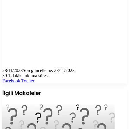
28/11/2023
Son güncelleme: 28/11/2023
39
1 dakika okuma süresi
LinkedIn
Tumblr
Pinterest
Reddit
VKontakte
E-
Yazdır
Facebook
Twitter
Posta
ile
İlgili Makaleler
paylaş