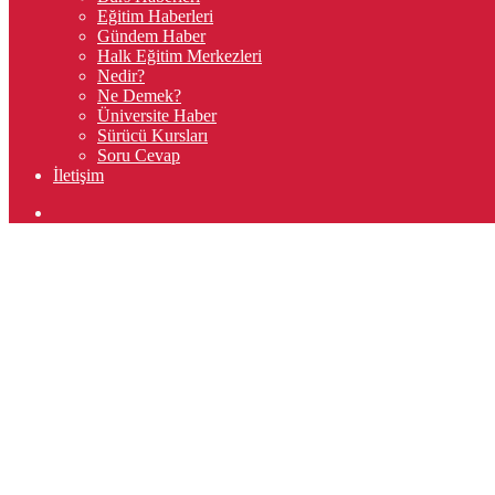
Eğitim Haberleri
Gündem Haber
Halk Eğitim Merkezleri
Nedir?
Ne Demek?
Üniversite Haber
Sürücü Kursları
Soru Cevap
İletişim
Arama
yap
...