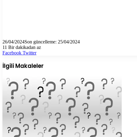
26/04/2024
Son güncelleme: 25/04/2024
11
Bir dakikadan az
LinkedIn
Tumblr
Pinterest
Reddit
VKontakte
E-
Yazdır
Facebook
Twitter
Posta
ile
İlgili Makaleler
paylaş