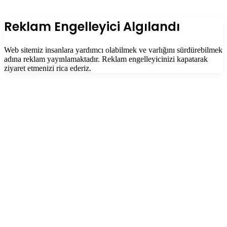
Facebook
Twitter
WhatsApp
Telegram
Başa
dön
tuşu
Kapalı
Reklam Engelleyici Algılandı
Web sitemiz insanlara yardımcı olabilmek ve varlığını sürdürebilmek
adına reklam yayınlamaktadır. Reklam engelleyicinizi kapatarak
ziyaret etmenizi rica ederiz.