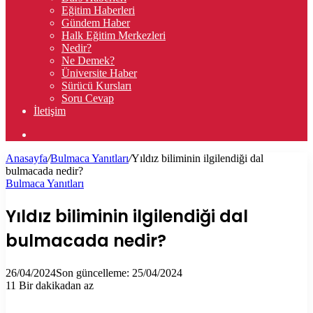
Eğitim Haberleri
Gündem Haber
Halk Eğitim Merkezleri
Nedir?
Ne Demek?
Üniversite Haber
Sürücü Kursları
Soru Cevap
İletişim
Arama
yap
Anasayfa
/
Bulmaca Yanıtları
/
Yıldız biliminin ilgilendiği dal
...
bulmacada nedir?
Bulmaca Yanıtları
Yıldız biliminin ilgilendiği dal
bulmacada nedir?
26/04/2024
Son güncelleme: 25/04/2024
11
Bir dakikadan az