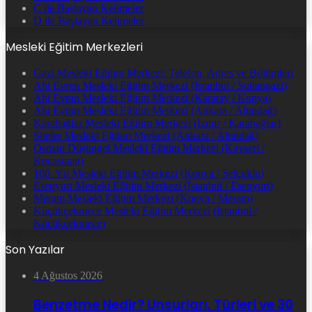
Ç ile Başlayan Kelimeler
D ile Başlayan Kelimeler
Mesleki Eğitim Merkezleri
Gazi Mesleki Eğitim Merkezi: Telefon, Adres ve Bölümleri
Ahi Evren Mesleki Eğitim Merkezi (İstanbul / Sultangazi)
Ahi Evran Mesleki Eğitim Merkezi (Karatay / Konya)
Ahi Evran Mesleki Eğitim Merkezi (Ankara / Altındağ)
Karabağlar Mesleki Eğitim Merkezi (İzmir / Karabağlar)
Siteler Mesleki Eğitim Merkezi (Ankara / Altındağ)
Osman Düşüngel Mesleki Eğitim Merkezi (Kayseri /
Kocasinan)
100. Yıl Mesleki Eğitim Merkezi (Konya / Selçuklu)
Esenyurt Mesleki Eğitim Merkezi (İstanbul / Esenyurt)
Meram Mesleki Eğitim Merkezi (Konya / Meram)
Küçükçekmece Mesleki Eğitim Merkezi (İstanbul /
Küçükçekmece)
Son Yazılar
4 Ağustos 2026
Benzetme Nedir? Unsurları, Türleri ve 30