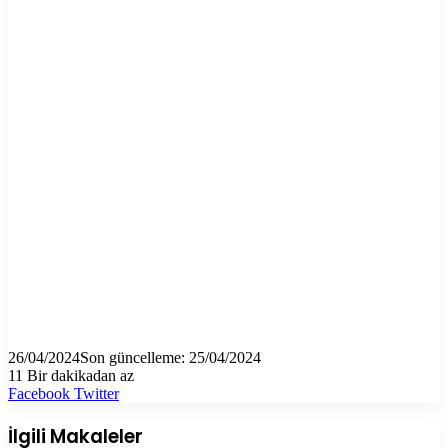
26/04/2024
Son güncelleme: 25/04/2024
11
Bir dakikadan az
LinkedIn
Tumblr
Pinterest
Reddit
VKontakte
E-
Yazdır
Facebook
Twitter
Posta
ile
İlgili Makaleler
paylaş