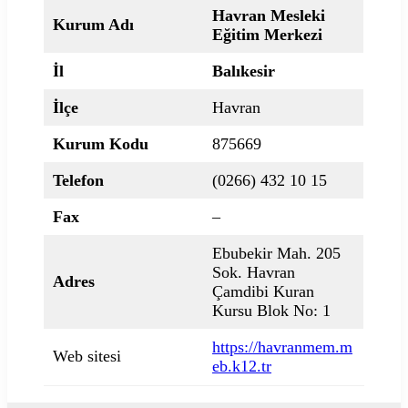
Havran Mesleki
Kurum Adı
Eğitim Merkezi
İl
Balıkesir
İlçe
Havran
Kurum Kodu
875669
Telefon
(0266) 432 10 15
Fax
–
Ebubekir Mah. 205
Sok. Havran
Adres
Çamdibi Kuran
Kursu Blok No: 1
https://havranmem.m
Web sitesi
eb.k12.tr