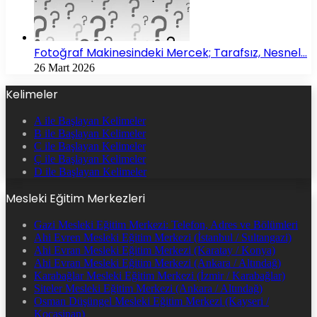
Fotoğraf Makinesindeki Mercek; Tarafsız, Nesnel…
26 Mart 2026
Kelimeler
A ile Başlayan Kelimeler
B ile Başlayan Kelimeler
C ile Başlayan Kelimeler
Ç ile Başlayan Kelimeler
D ile Başlayan Kelimeler
Mesleki Eğitim Merkezleri
Gazi Mesleki Eğitim Merkezi: Telefon, Adres ve Bölümleri
Ahi Evren Mesleki Eğitim Merkezi (İstanbul / Sultangazi)
Ahi Evran Mesleki Eğitim Merkezi (Karatay / Konya)
Ahi Evran Mesleki Eğitim Merkezi (Ankara / Altındağ)
Karabağlar Mesleki Eğitim Merkezi (İzmir / Karabağlar)
Siteler Mesleki Eğitim Merkezi (Ankara / Altındağ)
Osman Düşüngel Mesleki Eğitim Merkezi (Kayseri /
Kocasinan)