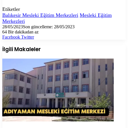
Etiketler
Balıkesir Mesleki Eğitim Merkezleri
Mesleki Eğitim
Merkezleri
28/05/2023
Son güncelleme: 28/05/2023
64
Bir dakikadan az
LinkedIn
Tumblr
Pinterest
Reddit
VKontakte
E-
Yazdır
Facebook
Twitter
Posta
ile
İlgili Makaleler
paylaş