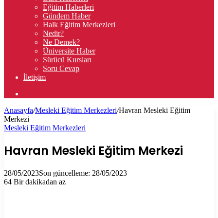
Eğitim Haberleri
Gündem Haber
Halk Eğitim Merkezleri
Nedir?
Ne Demek?
Üniversite Haber
Sürücü Kursları
Soru Cevap
İletişim
Arama
yap
Anasayfa
/
Mesleki Eğitim Merkezleri
/
Havran Mesleki Eğitim
...
Merkezi
Mesleki Eğitim Merkezleri
Havran Mesleki Eğitim Merkezi
28/05/2023
Son güncelleme: 28/05/2023
64
Bir dakikadan az