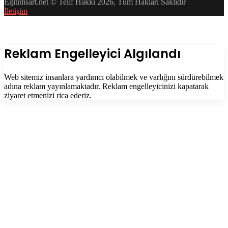
Egitimsart.net © Telif Hakkı 2026, Tüm Hakları Saklıdır
İletişim
Facebook
Twitter
WhatsApp
Telegram
Başa
dön
tuşu
Kapalı
Reklam Engelleyici Algılandı
Web sitemiz insanlara yardımcı olabilmek ve varlığını sürdürebilmek
adına reklam yayınlamaktadır. Reklam engelleyicinizi kapatarak
ziyaret etmenizi rica ederiz.