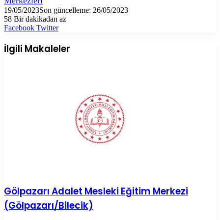
Merkezleri
19/05/2023
Son güncelleme: 26/05/2023
58
Bir dakikadan az
LinkedIn
Tumblr
Pinterest
Reddit
VKontakte
E-
Yazdır
Facebook
Twitter
Posta
ile
İlgili Makaleler
paylaş
Gölpazarı Adalet Mesleki Eğitim Merkezi
(Gölpazarı/Bilecik)