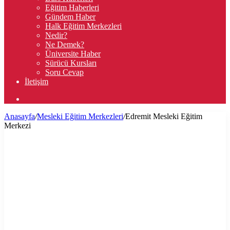
Eğitim Haberleri
Gündem Haber
Halk Eğitim Merkezleri
Nedir?
Ne Demek?
Üniversite Haber
Sürücü Kursları
Soru Cevap
İletişim
Arama
yap
Anasayfa
/
Mesleki Eğitim Merkezleri
/
Edremit Mesleki Eğitim
...
Merkezi