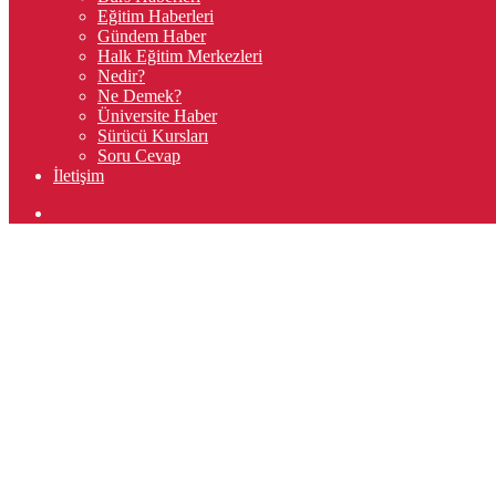
Eğitim Haberleri
Gündem Haber
Halk Eğitim Merkezleri
Nedir?
Ne Demek?
Üniversite Haber
Sürücü Kursları
Soru Cevap
İletişim
Arama
yap
...