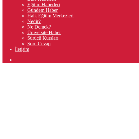
Eğitim Haberleri
Gündem Haber
Halk Eğitim Merkezleri
Nedir?
Ne Demek?
Üniversite Haber
Sürücü Kursları
Soru Cevap
İletişim
Arama
yap
...