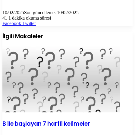
10/02/2025
Son güncelleme: 10/02/2025
41
1 dakika okuma süresi
LinkedIn
Tumblr
Pinterest
Reddit
VKontakte
E-
Yazdır
Facebook
Twitter
Posta
ile
İlgili Makaleler
paylaş
B ile başlayan 7 harfli kelimeler