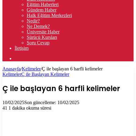
Eğitim Haberleri
Gündem Haber
Halk Eğitim Merkezleri
Nedir?
Ne Demek?
Üniversite Haber
Sürücü Kursları
Soru Cevap
İletişim
Arama
yap
Anasayfa
/
Kelimeler
/
Ç ile başlayan 6 harfli kelimeler
...
Kelimeler
Ç ile Başlayan Kelimeler
Ç ile başlayan 6 harfli kelimeler
10/02/2025
Son güncelleme: 10/02/2025
41
1 dakika okuma süresi