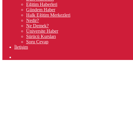
Eğitim Haberleri
Gündem Haber
Halk Eğitim Merkezleri
Nedir?
Ne Demek?
Üniversite Haber
Sürücü Kursları
Soru Cevap
İletişim
Arama
yap
...