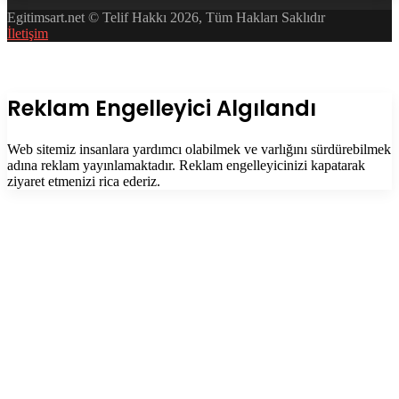
Egitimsart.net © Telif Hakkı 2026, Tüm Hakları Saklıdır
İletişim
Facebook
Twitter
WhatsApp
Telegram
Başa
dön
tuşu
Kapalı
Reklam Engelleyici Algılandı
Web sitemiz insanlara yardımcı olabilmek ve varlığını sürdürebilmek
adına reklam yayınlamaktadır. Reklam engelleyicinizi kapatarak
ziyaret etmenizi rica ederiz.