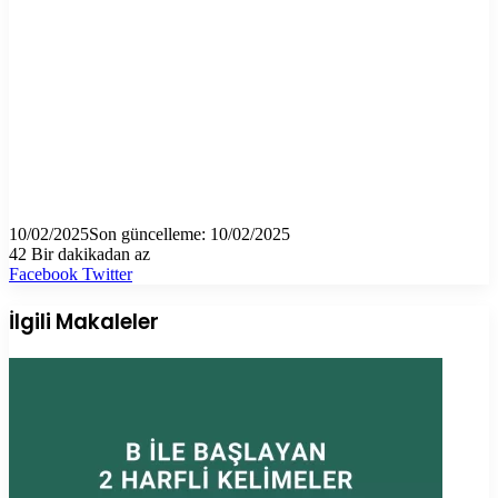
10/02/2025
Son güncelleme: 10/02/2025
42
Bir dakikadan az
LinkedIn
Tumblr
Pinterest
Reddit
VKontakte
E-
Yazdır
Facebook
Twitter
Posta
ile
İlgili Makaleler
paylaş