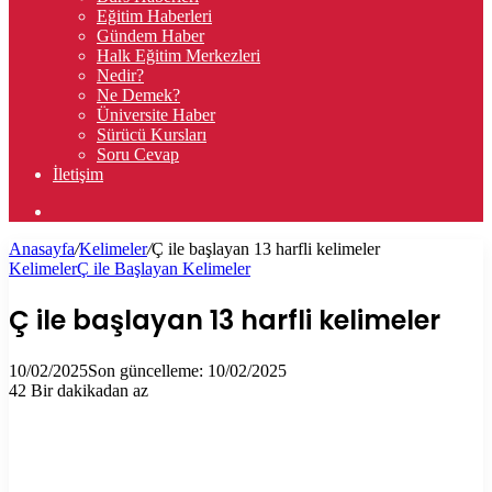
Eğitim Haberleri
Gündem Haber
Halk Eğitim Merkezleri
Nedir?
Ne Demek?
Üniversite Haber
Sürücü Kursları
Soru Cevap
İletişim
Arama
yap
Anasayfa
/
Kelimeler
/
Ç ile başlayan 13 harfli kelimeler
...
Kelimeler
Ç ile Başlayan Kelimeler
Ç ile başlayan 13 harfli kelimeler
10/02/2025
Son güncelleme: 10/02/2025
42
Bir dakikadan az