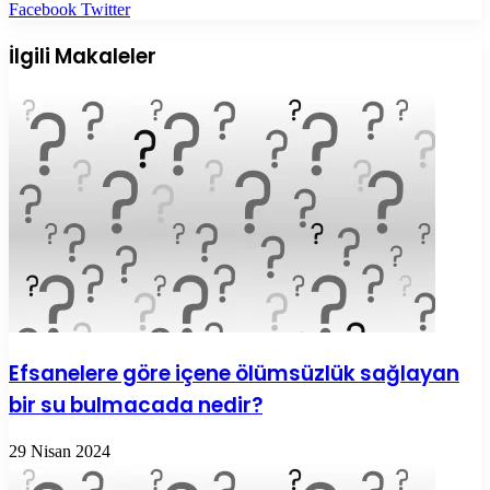
LinkedIn
Tumblr
Pinterest
Reddit
VKontakte
E-
Yazdır
Facebook
Twitter
Posta
ile
İlgili Makaleler
paylaş
Efsanelere göre içene ölümsüzlük sağlayan
bir su bulmacada nedir?
29 Nisan 2024