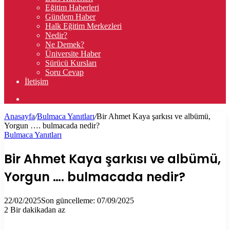
Eğitim Haberleri
Gündem Haber
Halk Eğitim Merkezleri
Nedir?
Ne Demek?
Üniversite Haber
Sürücü Kursları
Soru Cevap
İletişim
Arama
yap
Anasayfa
/
Bulmaca Yanıtları
/
Bir Ahmet Kaya şarkısı ve albümü,
...
Yorgun …. bulmacada nedir?
Bulmaca Yanıtları
Bir Ahmet Kaya şarkısı ve albümü,
Yorgun …. bulmacada nedir?
22/02/2025
Son güncelleme: 07/09/2025
2
Bir dakikadan az