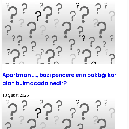
Apartman …., bazı pencerelerin baktığı kör
alan bulmacada nedir?
18 Şubat 2025