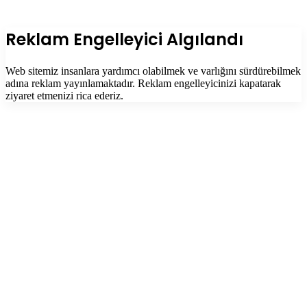
Facebook
Twitter
WhatsApp
Telegram
Başa
dön
tuşu
Kapalı
Reklam Engelleyici Algılandı
Web sitemiz insanlara yardımcı olabilmek ve varlığını sürdürebilmek
adına reklam yayınlamaktadır. Reklam engelleyicinizi kapatarak
ziyaret etmenizi rica ederiz.