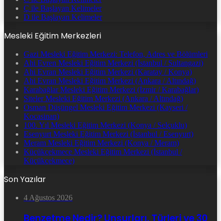
Ç ile Başlayan Kelimeler
D ile Başlayan Kelimeler
Mesleki Eğitim Merkezleri
Gazi Mesleki Eğitim Merkezi: Telefon, Adres ve Bölümleri
Ahi Evren Mesleki Eğitim Merkezi (İstanbul / Sultangazi)
Ahi Evran Mesleki Eğitim Merkezi (Karatay / Konya)
Ahi Evran Mesleki Eğitim Merkezi (Ankara / Altındağ)
Karabağlar Mesleki Eğitim Merkezi (İzmir / Karabağlar)
Siteler Mesleki Eğitim Merkezi (Ankara / Altındağ)
Osman Düşüngel Mesleki Eğitim Merkezi (Kayseri /
Kocasinan)
100. Yıl Mesleki Eğitim Merkezi (Konya / Selçuklu)
Esenyurt Mesleki Eğitim Merkezi (İstanbul / Esenyurt)
Meram Mesleki Eğitim Merkezi (Konya / Meram)
Küçükçekmece Mesleki Eğitim Merkezi (İstanbul /
Küçükçekmece)
Son Yazılar
4 Ağustos 2026
Benzetme Nedir? Unsurları, Türleri ve 30