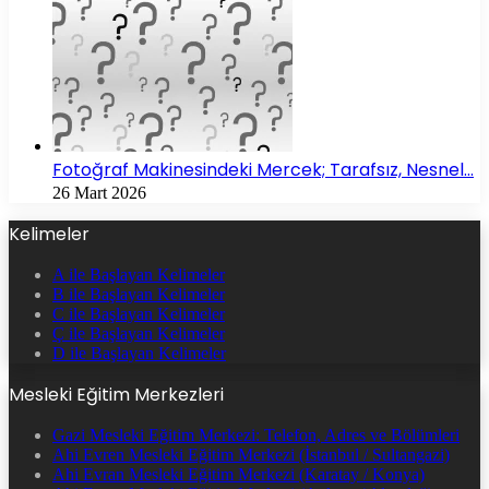
Fotoğraf Makinesindeki Mercek; Tarafsız, Nesnel…
26 Mart 2026
Kelimeler
A ile Başlayan Kelimeler
B ile Başlayan Kelimeler
C ile Başlayan Kelimeler
Ç ile Başlayan Kelimeler
D ile Başlayan Kelimeler
Mesleki Eğitim Merkezleri
Gazi Mesleki Eğitim Merkezi: Telefon, Adres ve Bölümleri
Ahi Evren Mesleki Eğitim Merkezi (İstanbul / Sultangazi)
Ahi Evran Mesleki Eğitim Merkezi (Karatay / Konya)