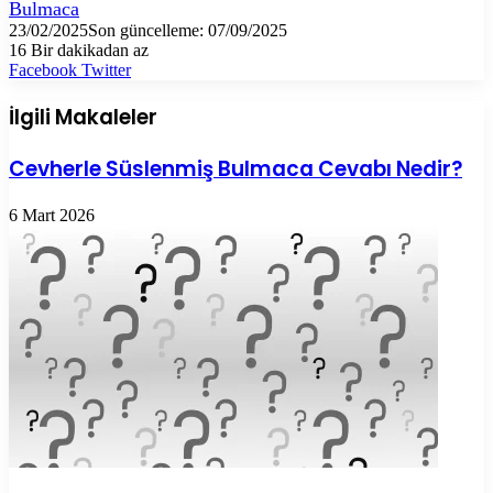
Bulmaca
23/02/2025
Son güncelleme: 07/09/2025
16
Bir dakikadan az
LinkedIn
Tumblr
Pinterest
Reddit
VKontakte
E-
Yazdır
Facebook
Twitter
Posta
ile
İlgili Makaleler
paylaş
Cevherle Süslenmiş Bulmaca Cevabı Nedir?
6 Mart 2026