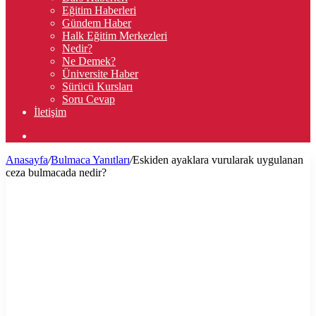
Eğitim Haberleri
Gündem Haber
Halk Eğitim Merkezleri
Nedir?
Ne Demek?
Üniversite Haber
Sürücü Kursları
Soru Cevap
İletişim
Arama
yap
Anasayfa
/
Bulmaca Yanıtları
/
Eskiden ayaklara vurularak uygulanan
...
ceza bulmacada nedir?