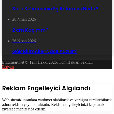
Soru Kelimesinin Eş Anlamlısı Nedir?
26 Nisan 2026
2 cm Kaç mm?
26 Nisan 2026
Gök Bilimciler Nasıl Yazılır?
Egitimsart.net © Telif Hakkı 2026, Tüm Hakları Saklıdır
İletişim
Facebook
Twitter
WhatsApp
Telegram
Başa
dön
tuşu
Kapalı
Reklam Engelleyici Algılandı
Web sitemiz insanlara yardımcı olabilmek ve varlığını sürdürebilmek
adına reklam yayınlamaktadır. Reklam engelleyicinizi kapatarak
ziyaret etmenizi rica ederiz.