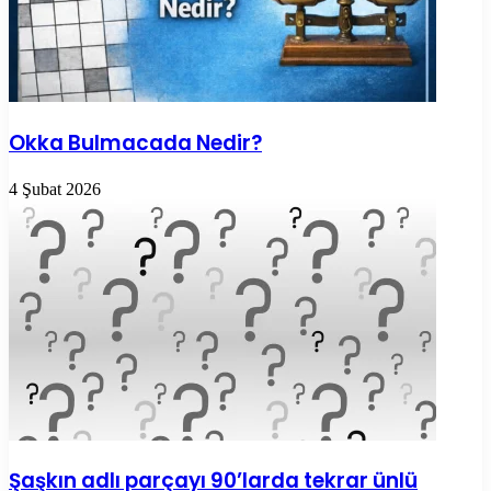
Okka Bulmacada Nedir?
4 Şubat 2026
Şaşkın adlı parçayı 90’larda tekrar ünlü