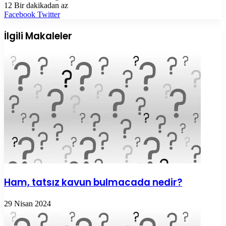
12
Bir dakikadan az
LinkedIn
Tumblr
Pinterest
Reddit
VKontakte
E-
Yazdır
Facebook
Twitter
Posta
ile
İlgili Makaleler
paylaş
Ham, tatsız kavun bulmacada nedir?
29 Nisan 2024