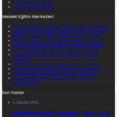
Ç ile Başlayan Kelimeler
D ile Başlayan Kelimeler
Mesleki Eğitim Merkezleri
Gazi Mesleki Eğitim Merkezi: Telefon, Adres ve Bölümleri
Ahi Evren Mesleki Eğitim Merkezi (İstanbul / Sultangazi)
Ahi Evran Mesleki Eğitim Merkezi (Karatay / Konya)
Ahi Evran Mesleki Eğitim Merkezi (Ankara / Altındağ)
Karabağlar Mesleki Eğitim Merkezi (İzmir / Karabağlar)
Siteler Mesleki Eğitim Merkezi (Ankara / Altındağ)
Osman Düşüngel Mesleki Eğitim Merkezi (Kayseri /
Kocasinan)
100. Yıl Mesleki Eğitim Merkezi (Konya / Selçuklu)
Esenyurt Mesleki Eğitim Merkezi (İstanbul / Esenyurt)
Meram Mesleki Eğitim Merkezi (Konya / Meram)
Küçükçekmece Mesleki Eğitim Merkezi (İstanbul /
Küçükçekmece)
Son Yazılar
4 Ağustos 2026
Benzetme Nedir? Unsurları, Türleri ve 30