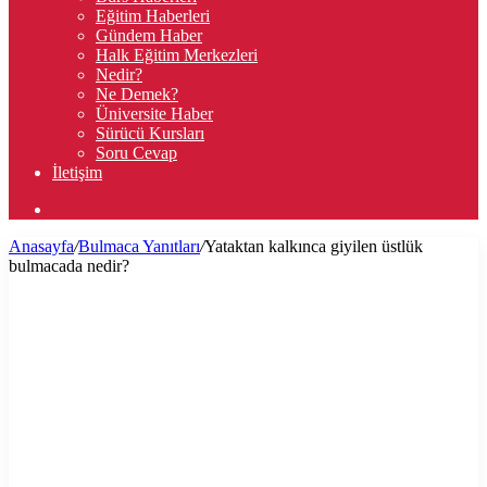
Eğitim Haberleri
Gündem Haber
Halk Eğitim Merkezleri
Nedir?
Ne Demek?
Üniversite Haber
Sürücü Kursları
Soru Cevap
İletişim
Arama
yap
Anasayfa
/
Bulmaca Yanıtları
/
Yataktan kalkınca giyilen üstlük
...
bulmacada nedir?