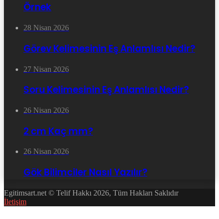
Örnek
28 Nisan 2026
Görev Kelimesinin Eş Anlamlısı Nedir?
27 Nisan 2026
Soru Kelimesinin Eş Anlamlısı Nedir?
26 Nisan 2026
2 cm Kaç mm?
26 Nisan 2026
Gök Bilimciler Nasıl Yazılır?
Egitimsart.net © Telif Hakkı 2026, Tüm Hakları Saklıdır
İletişim
Facebook
Twitter
WhatsApp
Telegram
Başa