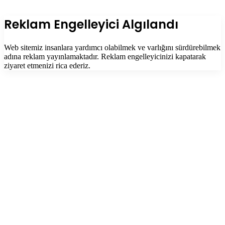
dön
tuşu
Kapalı
Reklam Engelleyici Algılandı
Web sitemiz insanlara yardımcı olabilmek ve varlığını sürdürebilmek
adına reklam yayınlamaktadır. Reklam engelleyicinizi kapatarak
ziyaret etmenizi rica ederiz.