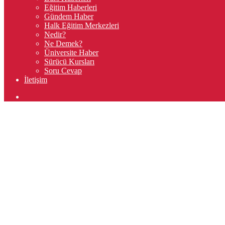
Eğitim Haberleri
Gündem Haber
Halk Eğitim Merkezleri
Nedir?
Ne Demek?
Üniversite Haber
Sürücü Kursları
Soru Cevap
İletişim
Arama
yap
...