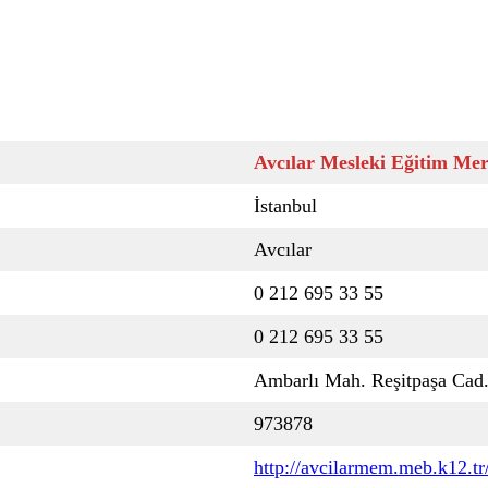
Avcılar Mesleki Eğitim Mer
İstanbul
Avcılar
0 212 695 33 55
0 212 695 33 55
Ambarlı Mah. Reşitpaşa Cad.
973878
http://avcilarmem.meb.k12.tr