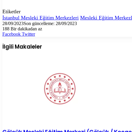
Etiketler
İstanbul Mesleki Eğitim Merkezleri
Mesleki Eğitim Merkezl
28/09/2023
Son güncelleme: 28/09/2023
188
Bir dakikadan az
LinkedIn
Tumblr
Pinterest
Reddit
VKontakte
E-
Yazdır
Facebook
Twitter
Posta
ile
İlgili Makaleler
paylaş