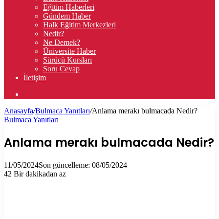
Eğitim Haberleri
Gündem Haber
Halk Eğitim Merkezleri
Nedir?
Ne Demek?
Üniversite Haber
Sürücü Kursları
Soru Cevap
İletişim
Arama
yap
Anasayfa
/
Bulmaca Yanıtları
/
Anlama merakı bulmacada Nedir?
...
Bulmaca Yanıtları
Anlama merakı bulmacada Nedir?
11/05/2024
Son güncelleme: 08/05/2024
42
Bir dakikadan az