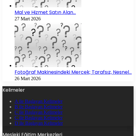
Mal ve Hizmet Satın Alan…
27 Mart 2026
Fotoğraf Makinesindeki Mercek; Tarafsız, Nesnel…
26 Mart 2026
Kelimeler
A ile Başlayan Kelimeler
B ile Başlayan Kelimeler
C ile Başlayan Kelimeler
Ç ile Başlayan Kelimeler
D ile Başlayan Kelimeler
Mesleki Eğitim Merkezleri