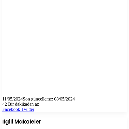
11/05/2024
Son güncelleme: 08/05/2024
42
Bir dakikadan az
LinkedIn
Tumblr
Pinterest
Reddit
VKontakte
E-
Yazdır
Facebook
Twitter
Posta
ile
İlgili Makaleler
paylaş