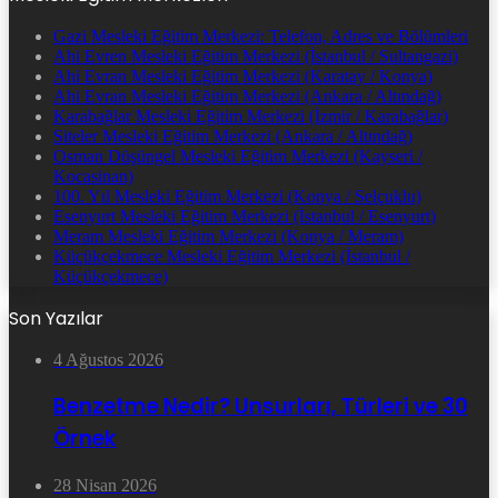
Gazi Mesleki Eğitim Merkezi: Telefon, Adres ve Bölümleri
Ahi Evren Mesleki Eğitim Merkezi (İstanbul / Sultangazi)
Ahi Evran Mesleki Eğitim Merkezi (Karatay / Konya)
Ahi Evran Mesleki Eğitim Merkezi (Ankara / Altındağ)
Karabağlar Mesleki Eğitim Merkezi (İzmir / Karabağlar)
Siteler Mesleki Eğitim Merkezi (Ankara / Altındağ)
Osman Düşüngel Mesleki Eğitim Merkezi (Kayseri /
Kocasinan)
100. Yıl Mesleki Eğitim Merkezi (Konya / Selçuklu)
Esenyurt Mesleki Eğitim Merkezi (İstanbul / Esenyurt)
Meram Mesleki Eğitim Merkezi (Konya / Meram)
Küçükçekmece Mesleki Eğitim Merkezi (İstanbul /
Küçükçekmece)
Son Yazılar
4 Ağustos 2026
Benzetme Nedir? Unsurları, Türleri ve 30
Örnek
28 Nisan 2026