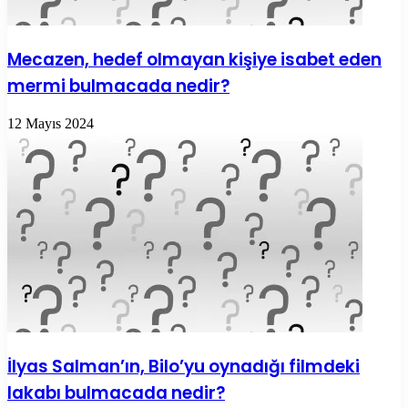
Mecazen, hedef olmayan kişiye isabet eden
mermi bulmacada nedir?
12 Mayıs 2024
İlyas Salman’ın, Bilo’yu oynadığı filmdeki
lakabı bulmacada nedir?