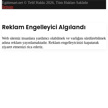
Egitimsart.net © Telif Hakkı 2026, Tüm Hakları Saklıdır
İletişim
Facebook
Twitter
WhatsApp
Telegram
Başa
dön
tuşu
Kapalı
Reklam Engelleyici Algılandı
Web sitemiz insanlara yardımcı olabilmek ve varlığını sürdürebilmek
adına reklam yayınlamaktadır. Reklam engelleyicinizi kapatarak
ziyaret etmenizi rica ederiz.