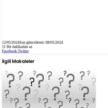
12/05/2024
Son güncelleme: 08/05/2024
11
Bir dakikadan az
LinkedIn
Tumblr
Pinterest
Reddit
VKontakte
E-
Yazdır
Facebook
Twitter
Posta
ile
İlgili Makaleler
paylaş