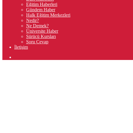
Eğitim Haberleri
Gündem Haber
Halk Eğitim Merkezleri
Nedir?
Ne Demek?
Üniversite Haber
Sürücü Kursları
Soru Cevap
İletişim
Arama
yap
...