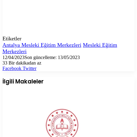
Etiketler
Antalya Mesleki Eğitim Merkezleri
Mesleki Eğitim
Merkezleri
12/04/2023
Son güncelleme: 13/05/2023
33
Bir dakikadan az
LinkedIn
Tumblr
Pinterest
Reddit
VKontakte
E-
Yazdır
Facebook
Twitter
Posta
ile
İlgili Makaleler
paylaş