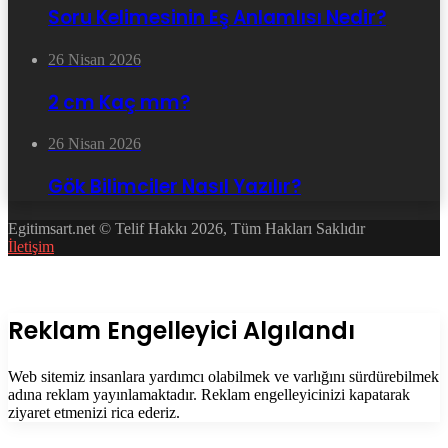
Soru Kelimesinin Eş Anlamlısı Nedir?
26 Nisan 2026
2 cm Kaç mm?
26 Nisan 2026
Gök Bilimciler Nasıl Yazılır?
Egitimsart.net © Telif Hakkı 2026, Tüm Hakları Saklıdır
İletişim
Facebook
Twitter
WhatsApp
Telegram
Başa
dön
tuşu
Kapalı
Reklam Engelleyici Algılandı
Web sitemiz insanlara yardımcı olabilmek ve varlığını sürdürebilmek
adına reklam yayınlamaktadır. Reklam engelleyicinizi kapatarak
ziyaret etmenizi rica ederiz.