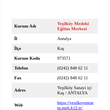
Yeşilköy Mesleki
Kurum Adı
Eğitim Merkezi
İl
Antalya
İlçe
Kaş
Kurum Kodu
973571
Telefon
(0242) 848 62 11
Fax
(0242) 848 62 11
Yeşilköy Sanayi içi
Adres
Kaş / ANTALYA
https://yesilkoymese
Web
m.meb.k12.tr/