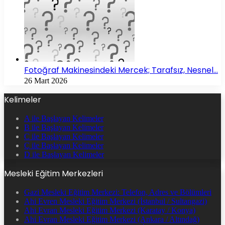
Fotoğraf Makinesindeki Mercek; Tarafsız, Nesnel…
26 Mart 2026
Kelimeler
A ile Başlayan Kelimeler
B ile Başlayan Kelimeler
C ile Başlayan Kelimeler
Ç ile Başlayan Kelimeler
D ile Başlayan Kelimeler
Mesleki Eğitim Merkezleri
Gazi Mesleki Eğitim Merkezi: Telefon, Adres ve Bölümleri
Ahi Evren Mesleki Eğitim Merkezi (İstanbul / Sultangazi)
Ahi Evran Mesleki Eğitim Merkezi (Karatay / Konya)
Ahi Evran Mesleki Eğitim Merkezi (Ankara / Altındağ)