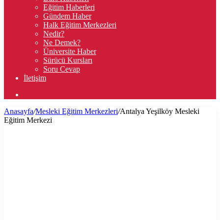
Eğitim Haberleri
Gündem Haber
Halk Eğitim Merkezleri
Nedir?
Ne Demek?
Üniversite Haber
Sürücü Kursları
Soru Cevap
İletişim
Arama
yap
Anasayfa
/
Mesleki Eğitim Merkezleri
/
Antalya Yeşilköy Mesleki
...
Eğitim Merkezi