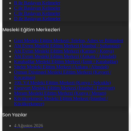
B ile Başlayan Kelimeler
C ile Başlayan Kelimeler
Ç ile Başlayan Kelimeler
D ile Başlayan Kelimeler
Mesleki Eğitim Merkezleri
Gazi Mesleki Eğitim Merkezi: Telefon, Adres ve Bölümleri
Ahi Evren Mesleki Eğitim Merkezi (İstanbul / Sultangazi)
Ahi Evran Mesleki Eğitim Merkezi (Karatay / Konya)
Ahi Evran Mesleki Eğitim Merkezi (Ankara / Altındağ)
Karabağlar Mesleki Eğitim Merkezi (İzmir / Karabağlar)
Siteler Mesleki Eğitim Merkezi (Ankara / Altındağ)
Osman Düşüngel Mesleki Eğitim Merkezi (Kayseri /
Kocasinan)
100. Yıl Mesleki Eğitim Merkezi (Konya / Selçuklu)
Esenyurt Mesleki Eğitim Merkezi (İstanbul / Esenyurt)
Meram Mesleki Eğitim Merkezi (Konya / Meram)
Küçükçekmece Mesleki Eğitim Merkezi (İstanbul /
Küçükçekmece)
Son Yazılar
4 Ağustos 2026