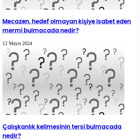
Mecazen, hedef olmayan kişiye isabet eden
mermi bulmacada nedir?
12 Mayıs 2024
Çalışkanlık kelimesinin tersi bulmacada
nedir?