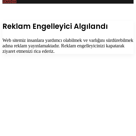
İletişim
Facebook
Twitter
WhatsApp
Telegram
Başa
dön
tuşu
Kapalı
Reklam Engelleyici Algılandı
Web sitemiz insanlara yardımcı olabilmek ve varlığını sürdürebilmek
adına reklam yayınlamaktadır. Reklam engelleyicinizi kapatarak
ziyaret etmenizi rica ederiz.