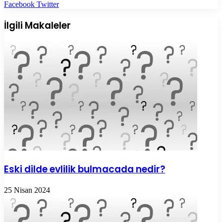
LinkedIn
Tumblr
Pinterest
Reddit
VKontakte
E-
Yazdır
Facebook
Twitter
Posta
ile
İlgili Makaleler
paylaş
Eski dilde evlilik bulmacada nedir?
25 Nisan 2024