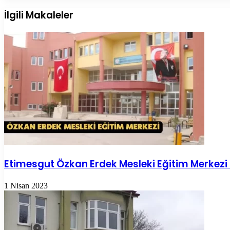
Posta
ile
İlgili Makaleler
paylaş
Etimesgut Özkan Erdek Mesleki Eğitim Merkezi
1 Nisan 2023