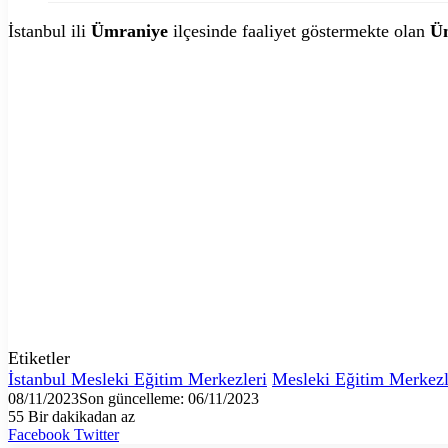
İstanbul ili
Ümraniye
ilçesinde faaliyet göstermekte olan
Üm
Etiketler
İstanbul Mesleki Eğitim Merkezleri
Mesleki Eğitim Merkezl
08/11/2023
Son güncelleme: 06/11/2023
55
Bir dakikadan az
LinkedIn
Tumblr
Pinterest
Reddit
VKontakte
E-
Yazdır
Facebook
Twitter