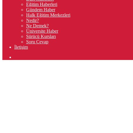
Eğitim Haberleri
Gündem Haber
Halk Eğitim Merkezleri
Nedir?
Ne Demek?
Üniversite Haber
Sürücü Kursları
Soru Cevap
İletişim
Arama
yap
...