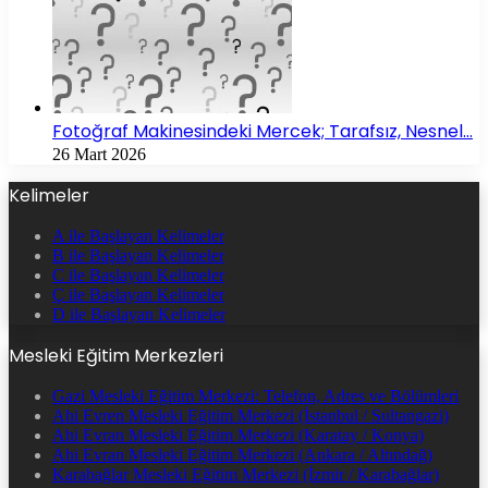
Fotoğraf Makinesindeki Mercek; Tarafsız, Nesnel…
26 Mart 2026
Kelimeler
A ile Başlayan Kelimeler
B ile Başlayan Kelimeler
C ile Başlayan Kelimeler
Ç ile Başlayan Kelimeler
D ile Başlayan Kelimeler
Mesleki Eğitim Merkezleri
Gazi Mesleki Eğitim Merkezi: Telefon, Adres ve Bölümleri
Ahi Evren Mesleki Eğitim Merkezi (İstanbul / Sultangazi)
Ahi Evran Mesleki Eğitim Merkezi (Karatay / Konya)
Ahi Evran Mesleki Eğitim Merkezi (Ankara / Altındağ)
Karabağlar Mesleki Eğitim Merkezi (İzmir / Karabağlar)