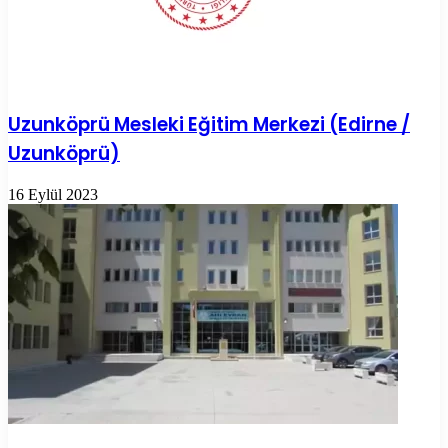
Uzunköprü Mesleki Eğitim Merkezi (Edirne /
Uzunköprü)
16 Eylül 2023