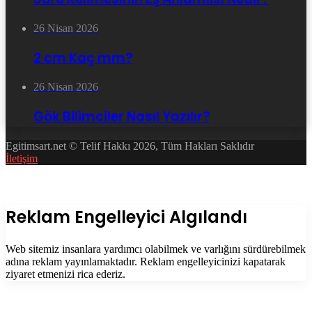
26 Nisan 2026
2 cm Kaç mm?
26 Nisan 2026
Gök Bilimciler Nasıl Yazılır?
Egitimsart.net © Telif Hakkı 2026, Tüm Hakları Saklıdır
İletişim
Facebook
Twitter
WhatsApp
Telegram
Başa
dön
tuşu
Kapalı
Reklam Engelleyici Algılandı
Web sitemiz insanlara yardımcı olabilmek ve varlığını sürdürebilmek
adına reklam yayınlamaktadır. Reklam engelleyicinizi kapatarak
ziyaret etmenizi rica ederiz.