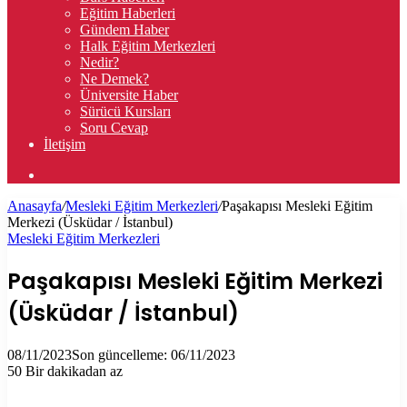
Eğitim Haberleri
Gündem Haber
Halk Eğitim Merkezleri
Nedir?
Ne Demek?
Üniversite Haber
Sürücü Kursları
Soru Cevap
İletişim
Arama
yap
Anasayfa
/
Mesleki Eğitim Merkezleri
/
Paşakapısı Mesleki Eğitim
...
Merkezi (Üsküdar / İstanbul)
Mesleki Eğitim Merkezleri
Paşakapısı Mesleki Eğitim Merkezi
(Üsküdar / İstanbul)
08/11/2023
Son güncelleme: 06/11/2023
50
Bir dakikadan az