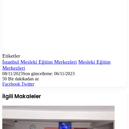
Etiketler
İstanbul Mesleki Eğitim Merkezleri
Mesleki Eğitim
Merkezleri
08/11/2023
Son güncelleme: 06/11/2023
50
Bir dakikadan az
LinkedIn
Tumblr
Pinterest
Reddit
VKontakte
E-
Yazdır
Facebook
Twitter
Posta
ile
İlgili Makaleler
paylaş