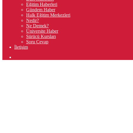
Eğitim Haberleri
Gündem Haber
Halk Eğitim Merkezleri
Nedir?
Ne Demek?
Üniversite Haber
Sürücü Kursları
Soru Cevap
İletişim
Arama
yap
...