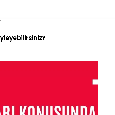
?
leyebilirsiniz?