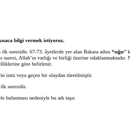
ısaca bilgi vermek istiyoruz.
ilk suresidir. 67-73. âyetlerde yer alan Bakara adını
“sığır
” 
 suresi, Allah’ın varlığı ve birliği üzerine odaklanmaktadır. N
lliklerine göre belirlenir.
in ismi veya geçen bir olaydan türetilmiştir.
lk suresidir.
sele bulunması nedeniyle bu adı taşır.