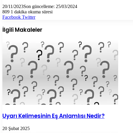
20/11/2023
Son güncelleme: 25/03/2024
809
1 dakika okuma süresi
LinkedIn
Tumblr
Pinterest
Reddit
VKontakte
E-
Yazdır
Facebook
Twitter
Posta
ile
İlgili Makaleler
paylaş
Uyarı Kelimesinin Eş Anlamlısı Nedir?
20 Şubat 2025