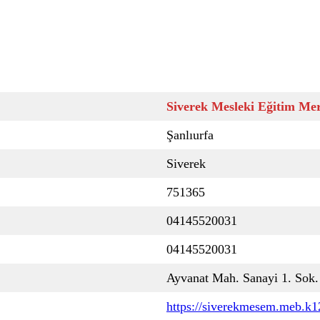
Siverek Mesleki Eğitim Me
Şanlıurfa
Siverek
751365
04145520031
04145520031
Ayvanat Mah. Sanayi 1. Sok
https://siverekmesem.meb.k12