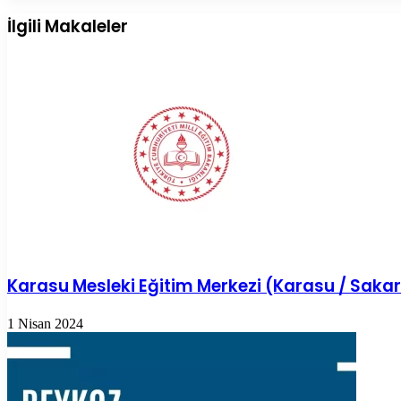
Posta
ile
İlgili Makaleler
paylaş
Karasu Mesleki Eğitim Merkezi (Karasu / Saka
1 Nisan 2024