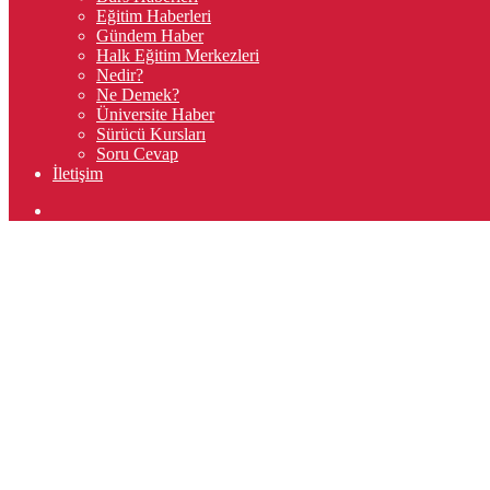
Eğitim Haberleri
Gündem Haber
Halk Eğitim Merkezleri
Nedir?
Ne Demek?
Üniversite Haber
Sürücü Kursları
Soru Cevap
İletişim
Arama
yap
...