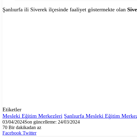
Şanlıurfa ili Siverek ilçesinde faaliyet göstermekte olan
Siv
Etiketler
Mesleki Eğitim Merkezleri
Şanlıurfa Mesleki Eğitim Merkez
03/04/2024
Son güncelleme: 24/03/2024
70
Bir dakikadan az
LinkedIn
Tumblr
Pinterest
Reddit
VKontakte
E-
Yazdır
Facebook
Twitter