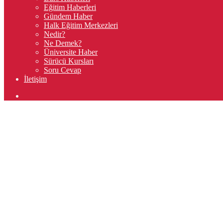
Eğitim Haberleri
Gündem Haber
Halk Eğitim Merkezleri
Nedir?
Ne Demek?
Üniversite Haber
Sürücü Kursları
Soru Cevap
İletişim
Arama
yap
...