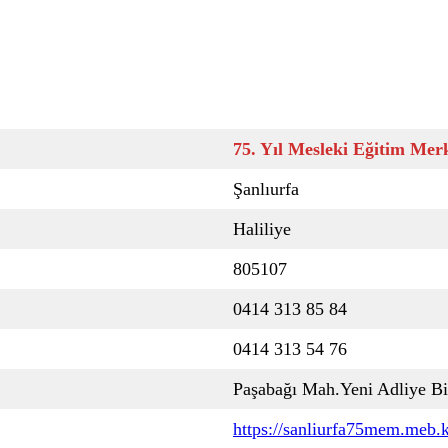
75. Yıl Mesleki Eğitim Mer
Şanlıurfa
Haliliye
805107
0414 313 85 84
0414 313 54 76
Paşabağı Mah.Yeni Adliye Bi
https://sanliurfa75mem.meb.k