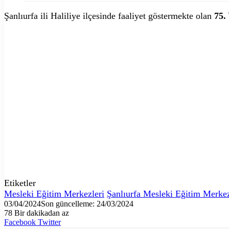
Şanlıurfa ili Haliliye ilçesinde faaliyet göstermekte olan
75.
Etiketler
Mesleki Eğitim Merkezleri
Şanlıurfa Mesleki Eğitim Merkez
03/04/2024
Son güncelleme: 24/03/2024
78
Bir dakikadan az
LinkedIn
Tumblr
Pinterest
Reddit
VKontakte
E-
Yazdır
Facebook
Twitter