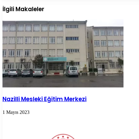
Posta
ile
İlgili Makaleler
paylaş
Nazilli Mesleki Eğitim Merkezi
1 Mayıs 2023