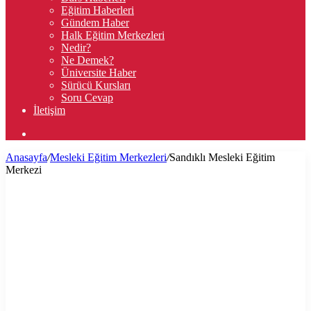
Eğitim Haberleri
Gündem Haber
Halk Eğitim Merkezleri
Nedir?
Ne Demek?
Üniversite Haber
Sürücü Kursları
Soru Cevap
İletişim
Arama
yap
Anasayfa
/
Mesleki Eğitim Merkezleri
/
Sandıklı Mesleki Eğitim
...
Merkezi