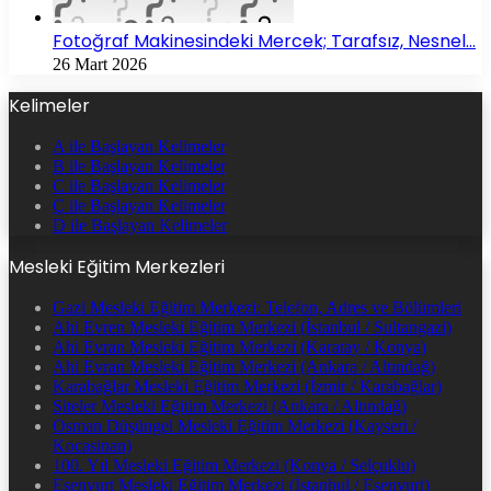
Fotoğraf Makinesindeki Mercek; Tarafsız, Nesnel…
26 Mart 2026
Kelimeler
A ile Başlayan Kelimeler
B ile Başlayan Kelimeler
C ile Başlayan Kelimeler
Ç ile Başlayan Kelimeler
D ile Başlayan Kelimeler
Mesleki Eğitim Merkezleri
Gazi Mesleki Eğitim Merkezi: Telefon, Adres ve Bölümleri
Ahi Evren Mesleki Eğitim Merkezi (İstanbul / Sultangazi)
Ahi Evran Mesleki Eğitim Merkezi (Karatay / Konya)
Ahi Evran Mesleki Eğitim Merkezi (Ankara / Altındağ)
Karabağlar Mesleki Eğitim Merkezi (İzmir / Karabağlar)
Siteler Mesleki Eğitim Merkezi (Ankara / Altındağ)
Osman Düşüngel Mesleki Eğitim Merkezi (Kayseri /
Kocasinan)
100. Yıl Mesleki Eğitim Merkezi (Konya / Selçuklu)
Esenyurt Mesleki Eğitim Merkezi (İstanbul / Esenyurt)