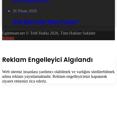
2 cm Kaç mm?
26 Nisan 2026
Gök Bilimciler Nasıl Yazılır?
Egitimsart.net © Telif Hakkı 2026, Tüm Hakları Saklıdır
İletişim
Facebook
Twitter
WhatsApp
Telegram
Başa
dön
tuşu
Kapalı
Reklam Engelleyici Algılandı
Web sitemiz insanlara yardımcı olabilmek ve varlığını sürdürebilmek
adına reklam yayınlamaktadır. Reklam engelleyicinizi kapatarak
ziyaret etmenizi rica ederiz.