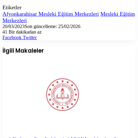
Etiketler
Afyonkarahisar Mesleki Eğitim Merkezleri
Mesleki Eğitim
Merkezleri
20/03/2023
Son güncelleme: 25/02/2026
41
Bir dakikadan az
LinkedIn
Tumblr
Pinterest
Reddit
VKontakte
E-
Yazdır
Facebook
Twitter
Posta
ile
İlgili Makaleler
paylaş