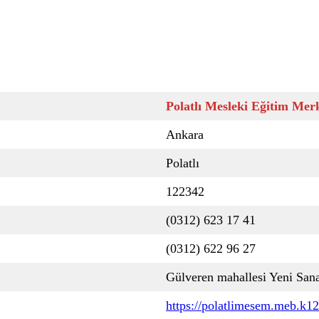
Polatlı Mesleki Eğitim Mer
Ankara
Polatlı
122342
(0312) 623 17 41
(0312) 622 96 27
Gülveren mahallesi Yeni San
https://polatlimesem.meb.k12.