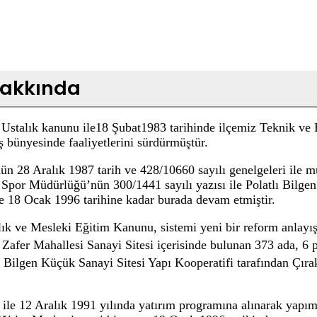
 Hakkında
ve Ustalık kanunu ile18 Şubat1983 tarihinde ilçemiz Teknik v
ş bünyesinde faaliyetlerini sürdürmüştür.
n 28 Aralık 1987 tarih ve 428/10660 sayılı genelgeleri ile 
 Spor Müdürlüğü’nün 300/1441 sayılı yazısı ile Polatlı Bilgen
ne 18 Ocak 1996 tarihine kadar burada devam etmiştir.
lık ve Mesleki Eğitim Kanunu, sistemi yeni bir reform anlayış
Zafer Mahallesi Sanayi Sitesi içerisinde bulunan 373 ada, 6 p
ı Bilgen Küçük Sanayi Sitesi Yapı Kooperatifi tarafından Çır
ile 12 Aralık 1991 yılında yatırım programına alınarak yapım