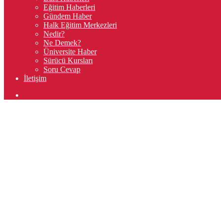
Eğitim Haberleri
Gündem Haber
Halk Eğitim Merkezleri
Nedir?
Ne Demek?
Üniversite Haber
Sürücü Kursları
Soru Cevap
İletişim
Arama
yap
...