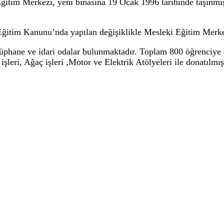
 Eğitim Merkezi, yeni binasına 19 Ocak 1996 tarihinde taşınm
Eğitim Kanunu’nda yapılan değişiklikle Mesleki Eğitim Merkezi
tüphane ve idari odalar bulunmaktadır. Toplam 800 öğrenciye 
eri, Ağaç işleri ,Motor ve Elektrik Atölyeleri ile donatılmışt