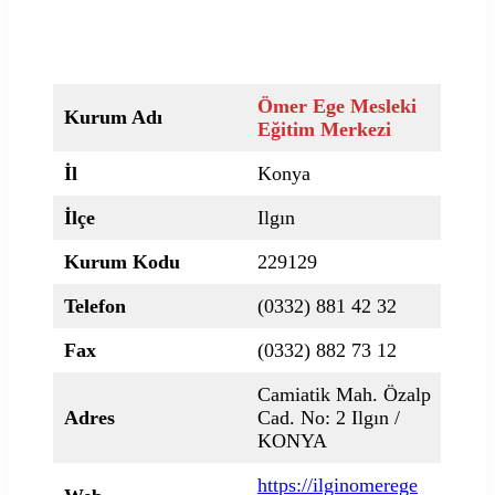
Ömer Ege Mesleki
Kurum Adı
Eğitim Merkezi
İl
Konya
İlçe
Ilgın
Kurum Kodu
229129
Telefon
(0332) 881 42 32
Fax
(0332) 882 73 12
Camiatik Mah. Özalp
Adres
Cad. No: 2 Ilgın /
KONYA
https://ilginomerege