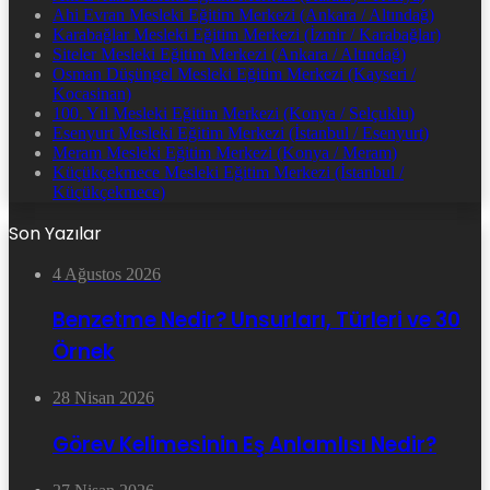
Ahi Evran Mesleki Eğitim Merkezi (Ankara / Altındağ)
Karabağlar Mesleki Eğitim Merkezi (İzmir / Karabağlar)
Siteler Mesleki Eğitim Merkezi (Ankara / Altındağ)
Osman Düşüngel Mesleki Eğitim Merkezi (Kayseri /
Kocasinan)
100. Yıl Mesleki Eğitim Merkezi (Konya / Selçuklu)
Esenyurt Mesleki Eğitim Merkezi (İstanbul / Esenyurt)
Meram Mesleki Eğitim Merkezi (Konya / Meram)
Küçükçekmece Mesleki Eğitim Merkezi (İstanbul /
Küçükçekmece)
Son Yazılar
4 Ağustos 2026
Benzetme Nedir? Unsurları, Türleri ve 30
Örnek
28 Nisan 2026
Görev Kelimesinin Eş Anlamlısı Nedir?