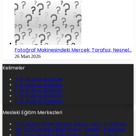
Fotoğraf Makinesindeki Mercek; Tarafsız, Nesnel…
26 Mart 2026
Kelimeler
A ile Başlayan Kelimeler
B ile Başlayan Kelimeler
C ile Başlayan Kelimeler
Ç ile Başlayan Kelimeler
D ile Başlayan Kelimeler
Mesleki Eğitim Merkezleri
Gazi Mesleki Eğitim Merkezi: Telefon, Adres ve Bölümleri
Ahi Evren Mesleki Eğitim Merkezi (İstanbul / Sultangazi)
Ahi Evran Mesleki Eğitim Merkezi (Karatay / Konya)