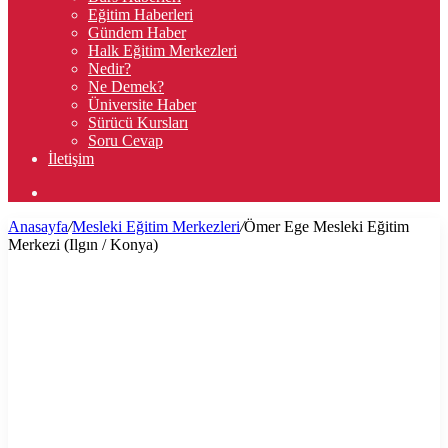
Eğitim Haberleri
Gündem Haber
Halk Eğitim Merkezleri
Nedir?
Ne Demek?
Üniversite Haber
Sürücü Kursları
Soru Cevap
İletişim
Arama
yap
Anasayfa
/
Mesleki Eğitim Merkezleri
/
Ömer Ege Mesleki Eğitim
...
Merkezi (Ilgın / Konya)