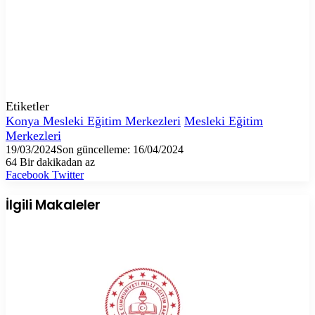
Etiketler
Konya Mesleki Eğitim Merkezleri
Mesleki Eğitim
Merkezleri
19/03/2024
Son güncelleme: 16/04/2024
64
Bir dakikadan az
LinkedIn
Tumblr
Pinterest
Reddit
VKontakte
E-
Yazdır
Facebook
Twitter
Posta
ile
İlgili Makaleler
paylaş