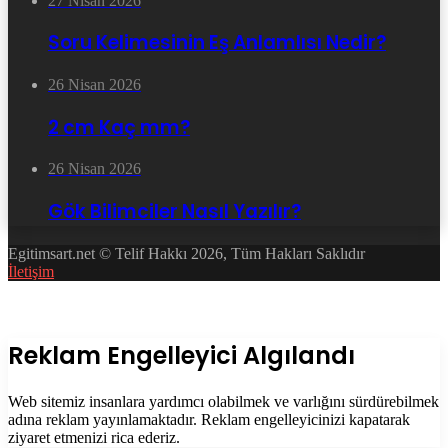
27 Nisan 2026
Soru Kelimesinin Eş Anlamlısı Nedir?
26 Nisan 2026
2 cm Kaç mm?
26 Nisan 2026
Gök Bilimciler Nasıl Yazılır?
Egitimsart.net © Telif Hakkı 2026, Tüm Hakları Saklıdır
İletişim
Facebook
Twitter
WhatsApp
Telegram
Başa
dön
tuşu
Kapalı
Reklam Engelleyici Algılandı
Web sitemiz insanlara yardımcı olabilmek ve varlığını sürdürebilmek
adına reklam yayınlamaktadır. Reklam engelleyicinizi kapatarak
ziyaret etmenizi rica ederiz.