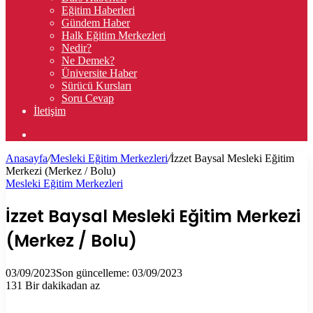
Eğitim Haberleri
Gündem Haber
Halk Eğitim Merkezleri
Nedir?
Ne Demek?
Üniversite Haber
Sürücü Kursları
Soru Cevap
İletişim
Arama
yap
Anasayfa
/
Mesleki Eğitim Merkezleri
/
İzzet Baysal Mesleki Eğitim
...
Merkezi (Merkez / Bolu)
Mesleki Eğitim Merkezleri
İzzet Baysal Mesleki Eğitim Merkezi
(Merkez / Bolu)
03/09/2023
Son güncelleme: 03/09/2023
131
Bir dakikadan az