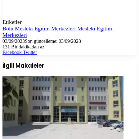
Etiketler
Bolu Mesleki Eğitim Merkezleri
Mesleki Eğitim
Merkezleri
03/09/2023
Son güncelleme: 03/09/2023
131
Bir dakikadan az
LinkedIn
Tumblr
Pinterest
Reddit
VKontakte
E-
Yazdır
Facebook
Twitter
Posta
ile
İlgili Makaleler
paylaş