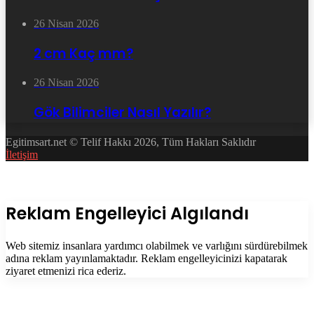
26 Nisan 2026
2 cm Kaç mm?
26 Nisan 2026
Gök Bilimciler Nasıl Yazılır?
Egitimsart.net © Telif Hakkı 2026, Tüm Hakları Saklıdır
İletişim
Facebook
Twitter
WhatsApp
Telegram
Başa
dön
tuşu
Kapalı
Reklam Engelleyici Algılandı
Web sitemiz insanlara yardımcı olabilmek ve varlığını sürdürebilmek
adına reklam yayınlamaktadır. Reklam engelleyicinizi kapatarak
ziyaret etmenizi rica ederiz.