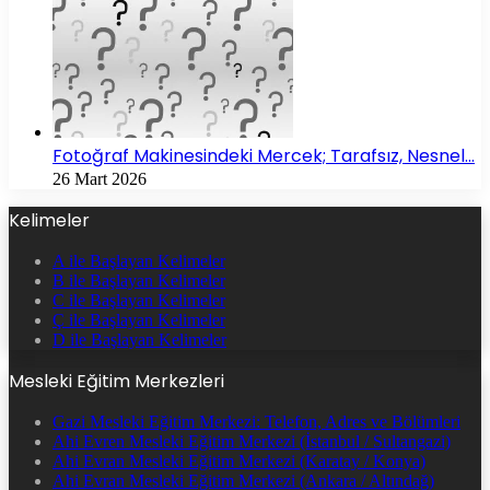
Fotoğraf Makinesindeki Mercek; Tarafsız, Nesnel…
26 Mart 2026
Kelimeler
A ile Başlayan Kelimeler
B ile Başlayan Kelimeler
C ile Başlayan Kelimeler
Ç ile Başlayan Kelimeler
D ile Başlayan Kelimeler
Mesleki Eğitim Merkezleri
Gazi Mesleki Eğitim Merkezi: Telefon, Adres ve Bölümleri
Ahi Evren Mesleki Eğitim Merkezi (İstanbul / Sultangazi)
Ahi Evran Mesleki Eğitim Merkezi (Karatay / Konya)
Ahi Evran Mesleki Eğitim Merkezi (Ankara / Altındağ)