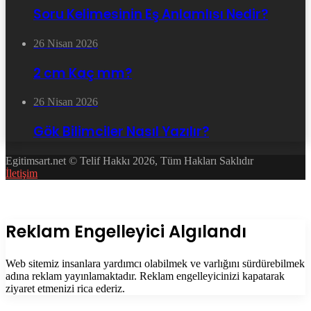
Soru Kelimesinin Eş Anlamlısı Nedir?
26 Nisan 2026
2 cm Kaç mm?
26 Nisan 2026
Gök Bilimciler Nasıl Yazılır?
Egitimsart.net © Telif Hakkı 2026, Tüm Hakları Saklıdır
İletişim
Facebook
Twitter
WhatsApp
Telegram
Başa
dön
tuşu
Kapalı
Reklam Engelleyici Algılandı
Web sitemiz insanlara yardımcı olabilmek ve varlığını sürdürebilmek
adına reklam yayınlamaktadır. Reklam engelleyicinizi kapatarak
ziyaret etmenizi rica ederiz.