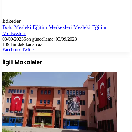
Etiketler
Bolu Mesleki Eğitim Merkezleri
Mesleki Eğitim
Merkezleri
03/09/2023
Son güncelleme: 03/09/2023
139
Bir dakikadan az
LinkedIn
Tumblr
Pinterest
Reddit
VKontakte
E-
Yazdır
Facebook
Twitter
Posta
ile
İlgili Makaleler
paylaş