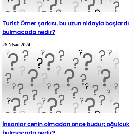
Turist Ömer şarkısı, bu uzun nidayla başlardı
bulmacada nedir?
26 Nisan 2024
İnsanlar cenin olmadan önce budur; oğulcuk
bulmacada nedir?