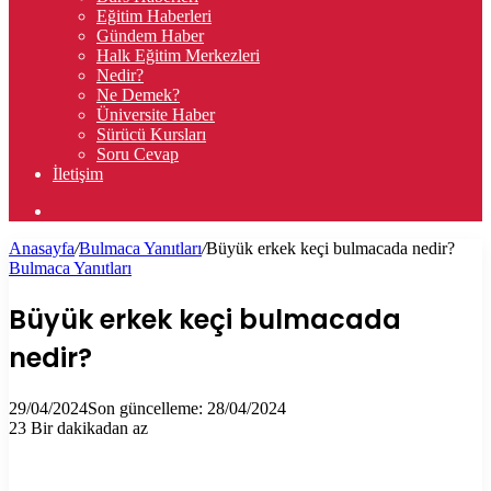
Eğitim Haberleri
Gündem Haber
Halk Eğitim Merkezleri
Nedir?
Ne Demek?
Üniversite Haber
Sürücü Kursları
Soru Cevap
İletişim
Arama
yap
Anasayfa
/
Bulmaca Yanıtları
/
Büyük erkek keçi bulmacada nedir?
...
Bulmaca Yanıtları
Büyük erkek keçi bulmacada
nedir?
29/04/2024
Son güncelleme: 28/04/2024
23
Bir dakikadan az