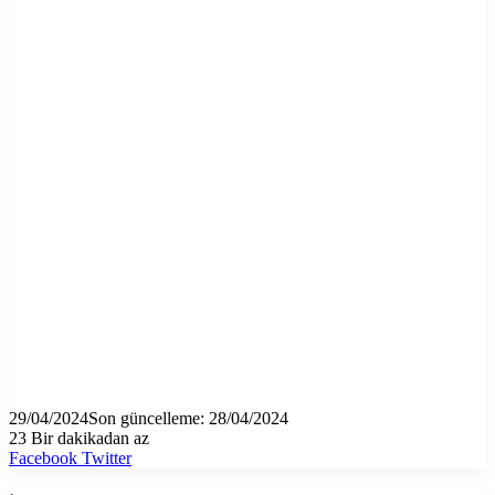
29/04/2024
Son güncelleme: 28/04/2024
23
Bir dakikadan az
LinkedIn
Tumblr
Pinterest
Reddit
VKontakte
E-
Yazdır
Facebook
Twitter
Posta