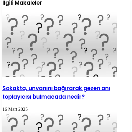
ile
İlgili Makaleler
paylaş
Sokakta, unvanını bağırarak gezen anı
toplayıcısı bulmacada nedir?
16 Mart 2025