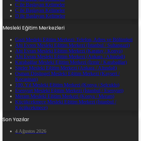
C ile Başlayan Kelimeler
Ç ile Başlayan Kelimeler
D ile Başlayan Kelimeler
Mesleki Eğitim Merkezleri
Gazi Mesleki Eğitim Merkezi: Telefon, Adres ve Bölümleri
Ahi Evren Mesleki Eğitim Merkezi (İstanbul / Sultangazi)
Ahi Evran Mesleki Eğitim Merkezi (Karatay / Konya)
Ahi Evran Mesleki Eğitim Merkezi (Ankara / Altındağ)
Karabağlar Mesleki Eğitim Merkezi (İzmir / Karabağlar)
Siteler Mesleki Eğitim Merkezi (Ankara / Altındağ)
Osman Düşüngel Mesleki Eğitim Merkezi (Kayseri /
Kocasinan)
100. Yıl Mesleki Eğitim Merkezi (Konya / Selçuklu)
Esenyurt Mesleki Eğitim Merkezi (İstanbul / Esenyurt)
Meram Mesleki Eğitim Merkezi (Konya / Meram)
Küçükçekmece Mesleki Eğitim Merkezi (İstanbul /
Küçükçekmece)
Son Yazılar
4 Ağustos 2026