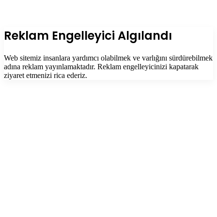
Facebook
Twitter
WhatsApp
Telegram
Başa
dön
tuşu
Kapalı
Reklam Engelleyici Algılandı
Web sitemiz insanlara yardımcı olabilmek ve varlığını sürdürebilmek
adına reklam yayınlamaktadır. Reklam engelleyicinizi kapatarak
ziyaret etmenizi rica ederiz.