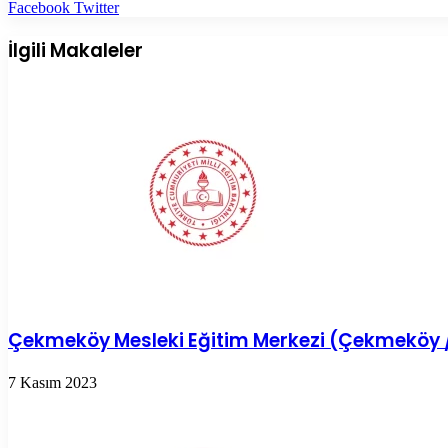
LinkedIn
Tumblr
Pinterest
Reddit
VKontakte
E-
Yazdır
Facebook
Twitter
Posta
ile
İlgili Makaleler
paylaş
Çekmeköy Mesleki Eğitim Merkezi (Çekmeköy /
7 Kasım 2023