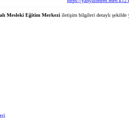
https://yahyalimem.meb.k12.t
alı Mesleki Eğitim Merkezi
iletişim bilgileri detaylı şekilde
eri