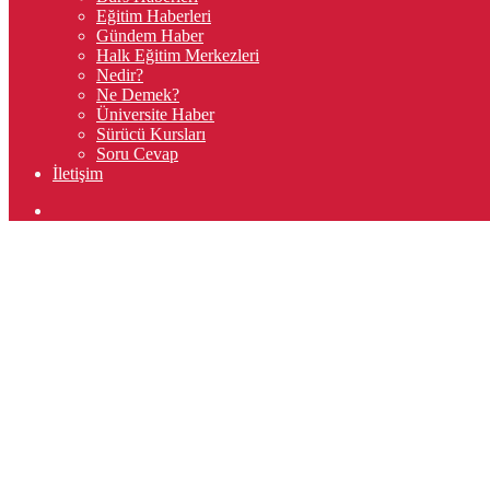
Eğitim Haberleri
Gündem Haber
Halk Eğitim Merkezleri
Nedir?
Ne Demek?
Üniversite Haber
Sürücü Kursları
Soru Cevap
İletişim
Arama
yap
...