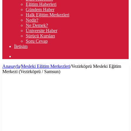
Eğitim Haberleri
Gündem Haber
Halk Eğitim Merkezleri
Nedir?
Ne Demek?
Üniversite Haber
Sürücü Kursları
Soru Cevap
İletişim
Arama
yap
Anasayfa
/
Mesleki Eğitim Merkezleri
/
Vezirköprü Mesleki Eğitim
...
Merkezi (Vezirköprü / Samsun)