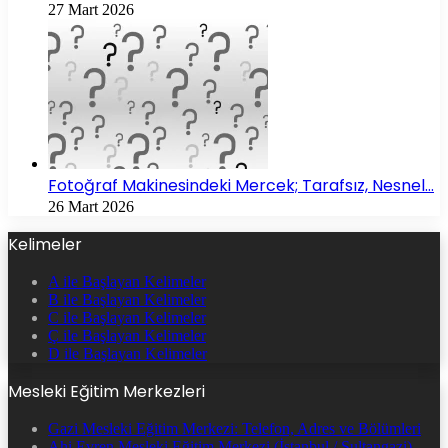
27 Mart 2026
Fotoğraf Makinesindeki Mercek; Tarafsız, Nesnel…
26 Mart 2026
Kelimeler
A ile Başlayan Kelimeler
B ile Başlayan Kelimeler
C ile Başlayan Kelimeler
Ç ile Başlayan Kelimeler
D ile Başlayan Kelimeler
Mesleki Eğitim Merkezleri
Gazi Mesleki Eğitim Merkezi: Telefon, Adres ve Bölümleri
Ahi Evren Mesleki Eğitim Merkezi (İstanbul / Sultangazi)