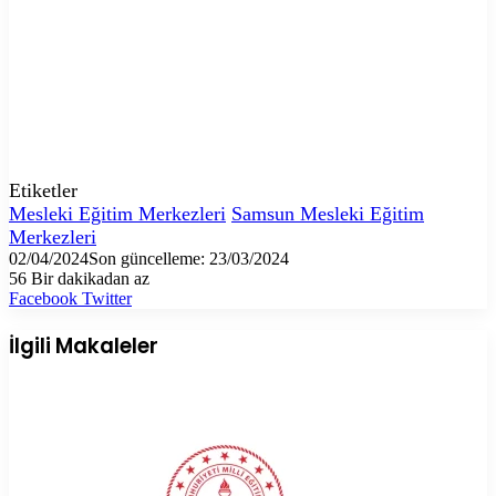
Etiketler
Mesleki Eğitim Merkezleri
Samsun Mesleki Eğitim
Merkezleri
02/04/2024
Son güncelleme: 23/03/2024
56
Bir dakikadan az
LinkedIn
Tumblr
Pinterest
Reddit
VKontakte
E-
Yazdır
Facebook
Twitter
Posta
ile
İlgili Makaleler
paylaş