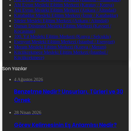
Ahi Evran Mesleki Eğitim Merkezi (Karatay / Konya)
Ahi Evran Mesleki Eğitim Merkezi (Ankara / Altındağ)
Karabağlar Mesleki Eğitim Merkezi (İzmir / Karabağlar)
Siteler Mesleki Eğitim Merkezi (Ankara / Altındağ)
Osman Düşüngel Mesleki Eğitim Merkezi (Kayseri /
Kocasinan)
100. Yıl Mesleki Eğitim Merkezi (Konya / Selçuklu)
Esenyurt Mesleki Eğitim Merkezi (İstanbul / Esenyurt)
Meram Mesleki Eğitim Merkezi (Konya / Meram)
Küçükçekmece Mesleki Eğitim Merkezi (İstanbul /
Küçükçekmece)
Son Yazılar
4 Ağustos 2026
Benzetme Nedir? Unsurları, Türleri ve 30
Örnek
28 Nisan 2026
Görev Kelimesinin Eş Anlamlısı Nedir?