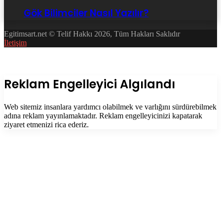
Gök Bilimciler Nasıl Yazılır?
Egitimsart.net © Telif Hakkı 2026, Tüm Hakları Saklıdır
İletişim
Facebook
Twitter
WhatsApp
Telegram
Başa
dön
tuşu
Kapalı
Reklam Engelleyici Algılandı
Web sitemiz insanlara yardımcı olabilmek ve varlığını sürdürebilmek
adına reklam yayınlamaktadır. Reklam engelleyicinizi kapatarak
ziyaret etmenizi rica ederiz.