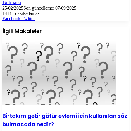
Bulmaca
25/02/2025
Son güncelleme: 07/09/2025
14
Bir dakikadan az
LinkedIn
Tumblr
Pinterest
Reddit
VKontakte
E-
Yazdır
Facebook
Twitter
Posta
ile
İlgili Makaleler
paylaş
Birtakım getir götür eylemi için kullanılan söz
bulmacada nedir?