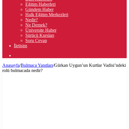
Eğitim Haberleri
Gündem Haber
Halk Eğitim Merkezleri
Nedir?
Ne Demek?
Üniversite Haber
Sürücü Kursları
Soru Cevap
İletişim
Arama
yap
Anasayfa
/
Bulmaca Yanıtları
/
Gürkan Uygun’un Kurtlar Vadisi’ndeki
...
rolü bulmacada nedir?